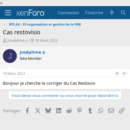
<
Connexion
S'inscrire
BTS AG - E5 organisation et gestion de la PME
Cas restovisio
A
D
Joséphine a
18 Mars 2023
u
a
t
t
Joséphine a
J
e
e
New Member
u
d
r
e
d
d
18 Mars 2023
#1
e
é
l
b
Bonjour je cherche le corriger du Cas Restovio
a
u
d
t
Vous devez vous connecter ou vous inscrire pour répondre ici.
i
s
c
Facebook
X
Bluesky
LinkedIn
Reddit
Pinterest
Tumblr
WhatsApp
Email
Li
Partager:
u
s
s
i