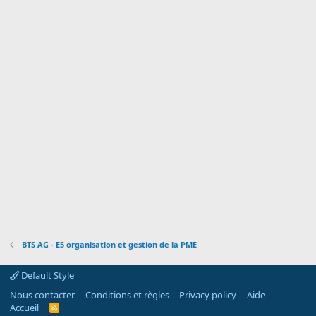
o
n
BTS AG - E5 organisation et gestion de la PME
Default Style
Nous contacter
Conditions et règles
Privacy policy
Aide
Accueil
R