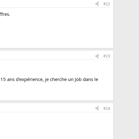
#22
fres.
#23
t 15 ans d'expérience, je cherche un Job dans le
#24