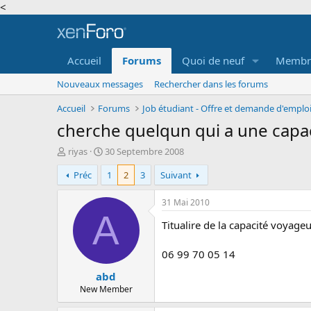
<
Accueil
Forums
Quoi de neuf
Membr
Nouveaux messages
Rechercher dans les forums
Accueil
Forums
cherche quelqun qui a une capac
A
D
riyas
30 Septembre 2008
u
a
Préc
1
2
3
Suivant
t
t
e
e
u
d
31 Mai 2010
r
e
A
Titualire de la capacité voyageu
d
d
e
é
l
b
06 99 70 05 14
a
u
abd
d
t
i
New Member
s