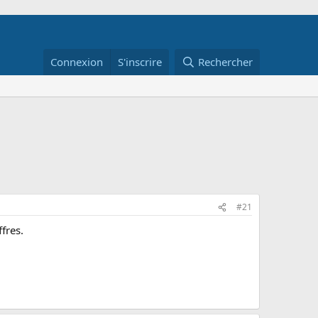
Connexion
S'inscrire
Rechercher
#21
fres.