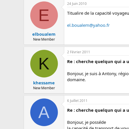
c
24 Juin 2010
u
E
s
Titualire de la capacité voyageu
s
i
el.boualem@yahoo.fr
o
n
elboualem
New Member
2 Février 2011
K
Re : cherche quelqun qui a 
Bonjour, je suis à Antony, régio
domaine.
khessame
New Member
6 Juillet 2011
A
Re : cherche quelqun qui a 
Bonjour, je posséde
la capacité de transport de vo