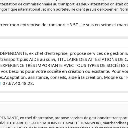
 l'attestation de commissionnaire au transport les deux attestation on était o
gorifique international , et mon portefeuille client je suis de Rouen en Nor
creer mon entreorise de transport +3.5T . Je suis en seine et marn
NDANTE, ex chef d’entreprise, propose services de gestionnaire
ransport puis AIDE au suivi, TITULAIRE DES ATTESTATIONS DE C
 EXPÉRIENCE TRÈS IMPORTANTE AVEC TOUS TYPES DE SOCIÉTÉS de la 
 de vos besoins pour votre société en création ou existante. Pou
ues.Adaptation, assistance, conseils, aide à la création. Mobil
m
07.67.40.48.28.
ANTE, ex chef d’entreprise, propose services de gestionnaire transport 
suivi, TITULAIRE DES ATTESTATIONS DE CAPACITÉ TRANSPORT, marchandises p
E SOCIÉTÉS de la petite structure à l’internationale, formation supérieure.