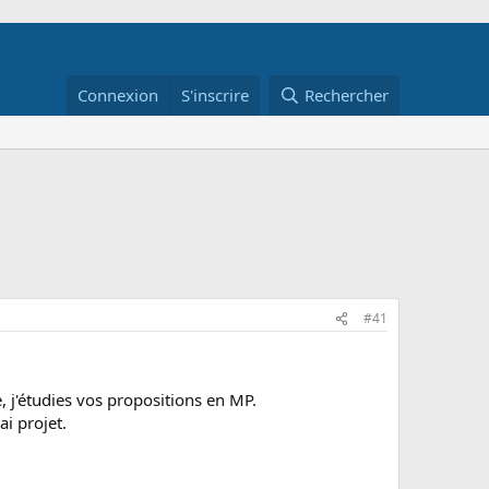
Connexion
S'inscrire
Rechercher
#41
 j'étudies vos propositions en MP.
i projet.