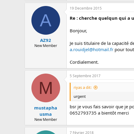
c
u
19 Decembre 2015
s
A
s
Re : cherche quelqun qui a 
i
o
Bonjour,
n
AZ92
Je suis titulaire de la capacité
New Member
a.rouidjel@hotmail.fr
pour tou
Cordialement.
5 Septembre 2017
M
riyas a dit:
urgent
bsr je vous fais savoir que je 
mustapha
0652793735 a bientôt merci
usma
New Member
7 Février 2018