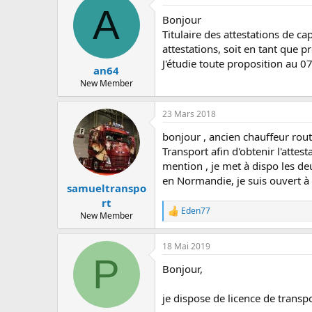
A
Bonjour
Titulaire des attestations de c
attestations, soit en tant que p
J'étudie toute proposition au 
an64
New Member
23 Mars 2018
bonjour , ancien chauffeur routi
Transport afin d'obtenir l'attes
mention , je met à dispo les de
en Normandie, je suis ouvert à
samueltranspo
rt
Eden77
R
New Member
e
a
18 Mai 2019
c
P
t
Bonjour,
i
o
n
je dispose de licence de transp
s