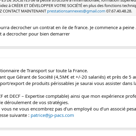
aidez à CRÉER ET DÉVELOPPER VOTRE SOCIÉTÉ en plus des fonctions techniques
ENEZ CONTACT MAINTENANT
prestationsannexes@gmail.com
07.67.40.48.28.
urra decrocher un contrat en ile de france. Je commence a peine 
t a decrocher pour bien demarrer
ionnaire de Transport sur toute la France.
nt que Gérant de Société (4,5M€ et +/-20 salariés) et près de 5 a
port/export de produits périssables je saurai vous assister dans l
F et DECF – Expertise comptable) ainsi que mon expérience profe
le déroulement de vos stratégies.
e, vous ne vous encombrez pas d’un employé ou d’un associé pesan
esse suivante :
patrice@jp-pacs.com