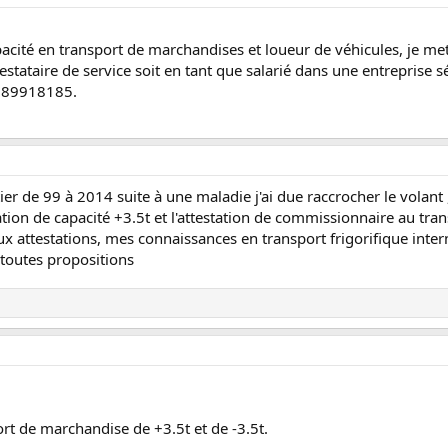
apacité en transport de marchandises et loueur de véhicules, je 
restataire de service soit en tant que salarié dans une entreprise s
0789918185.
er de 99 à 2014 suite à une maladie j'ai due raccrocher le volant ,
tation de capacité +3.5t et l'attestation de commissionnaire au tra
ux attestations, mes connaissances en transport frigorifique intern
 toutes propositions
ort de marchandise de +3.5t et de -3.5t.