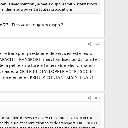
btenus avec mention , je met à dispo les deux attestations,
mandie, je suis ouvert à toutes propositions
e 77 . Etes vous toujours dispo ?
#49
 transport prestataire de services extérieurs
APACITÉ TRANSPORT, marchandises poids lourd et
petite structure à l’internationale, formation
r vous aidez à CRÉER ET DÉVELOPPER VOTRE SOCIÉTÉ
e sur France entière…PRENEZ CONTACT MAINTENANT
#50
prestataire de services extérieurs pour OBTENIR VOTRE
oids lourd et commissionnaire de transport. EXPÉRIENCE
 Je suis à l’écoute de vos besoins pour votre société en