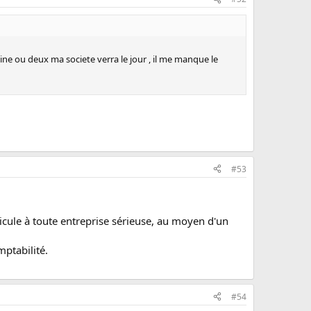
ne ou deux ma societe verra le jour , il me manque le
#53
icule à toute entreprise sérieuse, au moyen d'un
mptabilité.
#54