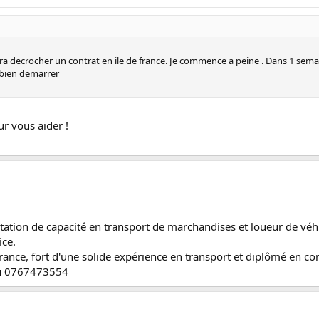
a decrocher un contrat en ile de france. Je commence a peine . Dans 1 semai
 bien demarrer
ur vous aider !
station de capacité en transport de marchandises et loueur de véh
ice.
France, fort d'une solide expérience en transport et diplômé en co
au 0767473554