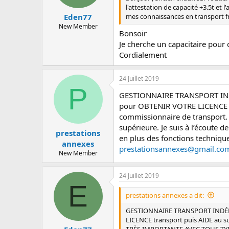
l'attestation de capacité +3.5t et
mes connaissances en transport fri
Eden77
New Member
Bonsoir
Je cherche un capacitaire pour 
Cordialement
24 Juillet 2019
P
GESTIONNAIRE TRANSPORT INDÉPE
pour OBTENIR VOTRE LICENCE t
commissionnaire de transport.
supérieure. Je suis à l’écoute
prestations
en plus des fonctions techniq
annexes
prestationsannexes@gmail.co
New Member
24 Juillet 2019
E
prestations annexes a dit:
GESTIONNAIRE TRANSPORT INDÉPEND
LICENCE transport puis AIDE au 
TRÈS IMPORTANTE AVEC TOUS TYPES D