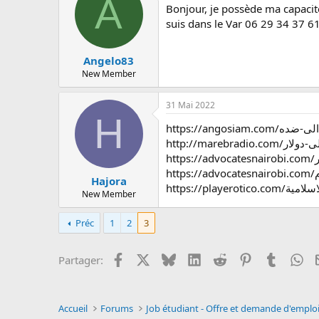
A
Bonjour, je possède ma capacité
suis dans le Var 06 29 34 37 6
Angelo83
New Member
31 Mai 2022
H
Hajora
New Member
Préc
1
2
3
Facebook
X
Bluesky
LinkedIn
Reddit
Pinterest
Tumblr
Wh
Partager:
Accueil
Forums