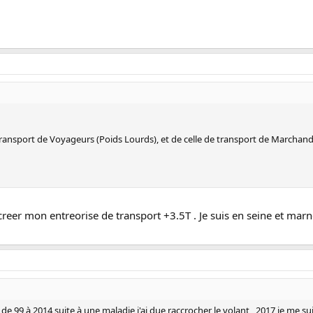
e transport de Voyageurs (Poids Lourds), et de celle de transport de Marchand
creer mon entreorise de transport +3.5T . Je suis en seine et marn
de 99 à 2014 suite à une maladie j'ai due raccrocher le volant , 2017 je me suis