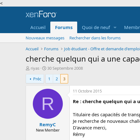
<
Accueil
Forums
Quoi de neuf
Membr
Nouveaux messages
Rechercher dans les forums
Accueil
Forums
cherche quelqun qui a une capac
A
D
riyas
30 Septembre 2008
u
a
Préc
1
2
3
t
t
e
e
u
d
11 Octobre 2015
r
e
R
Re : cherche quelqun qui a 
d
d
e
é
l
b
Titulaire des capacités de tra
a
u
Je recherche de nouveaux challe
RemyC
d
t
D'avance merci,
i
New Member
Rémy
s