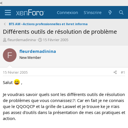
<
Connexion
S'inscrire
BTS AM –Actions professionnelles et livret informa
Différents outils de résolution de problème
A
D
fleurdemadinina
15 Février 2005
u
a
t
t
fleurdemadinina
F
e
e
New Member
u
d
r
e
d
d
15 Février 2005
#1
e
é
l
b
Salut
,
a
u
d
t
Je voudrais savoir quels sont les différents outils de résolution
i
de problèmes que vous connaissez:?: Car en fait je ne connais
s
que le QQOQCP et la grille de Laswel et je trouve ke je n'ais
c
u
pas assez d'outils dans la présentation de mes cas pratiques et
s
action.
s
i