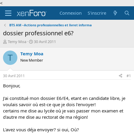
<
Connexion
S'inscrire
BTS AM –Actions professionnelles et livret informa
dossier professionnel e6?
A
D
Temy Moa
30 Avril 2011
u
a
t
t
Temy Moa
T
e
e
New Member
u
d
r
e
d
d
30 Avril 2011
#1
e
é
l
b
Bonjour,
a
u
d
t
J'ai constitué mon dossier E6/E4, etant en candidate libre, je
i
voulais savoir où est-ce que je dois l'envoyer!
s
certains me dise au lycée où je vais passer mon examen et
c
d'autre me dise au rectorat de ma région!
u
s
s
L'avez vous déja envoyer? si oui, Où?
i