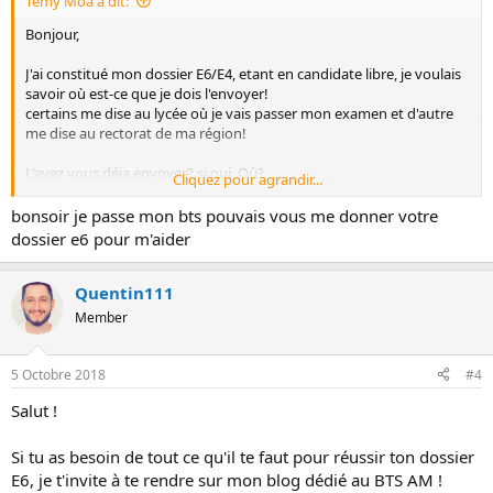
Temy Moa a dit:
Bonjour,
J'ai constitué mon dossier E6/E4, etant en candidate libre, je voulais
savoir où est-ce que je dois l'envoyer!
certains me dise au lycée où je vais passer mon examen et d'autre
me dise au rectorat de ma région!
L'avez vous déja envoyer? si oui, Où?
Cliquez pour agrandir...
merci
bonsoir je passe mon bts pouvais vous me donner votre
dossier e6 pour m'aider
Quentin111
Member
5 Octobre 2018
#4
Salut !
Si tu as besoin de tout ce qu'il te faut pour réussir ton dossier
E6, je t'invite à te rendre sur mon blog dédié au BTS AM !