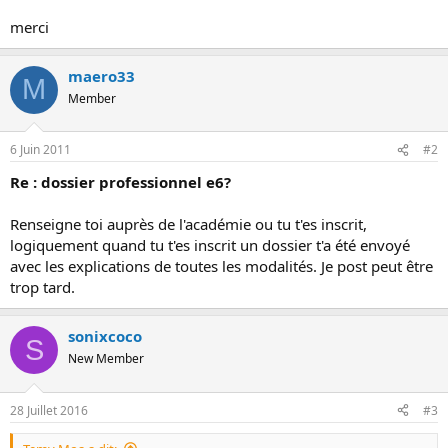
o
merci
n
maero33
M
Member
6 Juin 2011
#2
Re : dossier professionnel e6?
Renseigne toi auprès de l'académie ou tu t'es inscrit,
logiquement quand tu t'es inscrit un dossier t'a été envoyé
avec les explications de toutes les modalités. Je post peut être
trop tard.
sonixcoco
S
New Member
28 Juillet 2016
#3