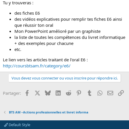
Tu y trouveras :
des fiches E6
des vidéos explicatives pour remplir tes fiches E6 ainsi
que réussir ton oral
Mon PowerPoint amélioré par un graphiste
la liste de toutes les compétences du livret informatique
+ des exemples pour chacune
etc.
Le lien vers les articles traitant de l'oral E6 :
http://coursbtsam.fr/category/e6/
Vous devez vous connecter ou vous inscrire pour répondre ici.
Facebook
X
Bluesky
LinkedIn
Reddit
Pinterest
Tumblr
WhatsApp
Email
Li
Partager:
BTS AM –Actions professionnelles et livret informa
Default Style