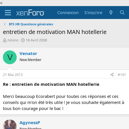
<
Connexion
S'inscrire
BTS HR Questions générales
entretien de motivation MAN hotellerie
A
D
ninino
18 Avril 2008
u
a
t
t
Venator
V
e
e
New Member
u
d
r
e
d
d
21 Mai 2013
#101
e
é
l
b
Re : entretien de motivation MAN hotellerie
a
u
d
t
Merci beaucoup Ecorabert pour toutes ces réponses et ces
i
conseils qui m'on été très utile ! Je vous souhaite également à
s
c
tous bon courage pour le bac !
u
s
AgynessP
s
i
New Member