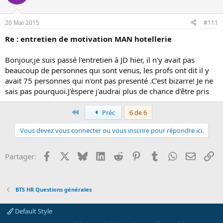
20 Mai 2015
#111
Re : entretien de motivation MAN hotellerie
Bonjour,je suis passé l'entretien à JD hier, il n'y avait pas
beaucoup de personnes qui sont venus, les profs ont dit il y
avait 75 personnes qui n'ont pas presenté .C'est bizarre! Je ne
sais pas pourquoi.J'èspere j'audrai plus de chance d'être pris
Premier
Préc
6 de 6
Vous devez vous connecter ou vous inscrire pour répondre ici.
Facebook
X
Bluesky
LinkedIn
Reddit
Pinterest
Tumblr
WhatsApp
Email
Li
Partager:
BTS HR Questions générales
Default Style