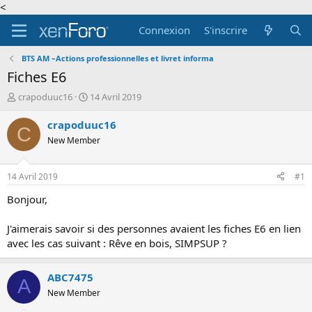
<
Connexion
S'inscrire
BTS AM –Actions professionnelles et livret informa
Fiches E6
A
D
crapoduuc16
14 Avril 2019
u
a
t
t
crapoduuc16
C
e
e
New Member
u
d
r
e
d
d
14 Avril 2019
#1
e
é
l
b
Bonjour,
a
u
d
t
J'aimerais savoir si des personnes avaient les fiches E6 en lien
i
avec les cas suivant : Rêve en bois, SIMPSUP ?
s
c
u
ABC7475
A
s
New Member
s
i