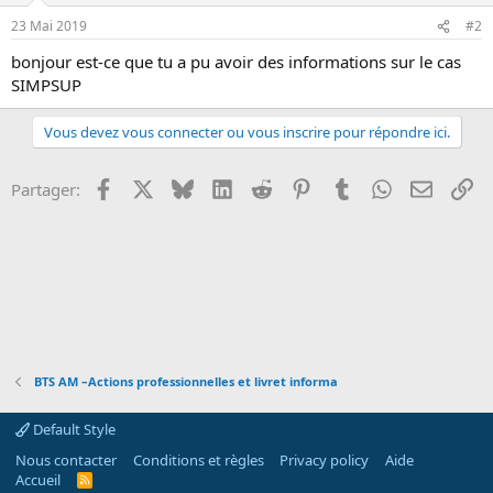
o
23 Mai 2019
#2
n
bonjour est-ce que tu a pu avoir des informations sur le cas
SIMPSUP
Vous devez vous connecter ou vous inscrire pour répondre ici.
Facebook
X
Bluesky
LinkedIn
Reddit
Pinterest
Tumblr
WhatsApp
Email
Li
Partager:
BTS AM –Actions professionnelles et livret informa
Default Style
Nous contacter
Conditions et règles
Privacy policy
Aide
Accueil
R