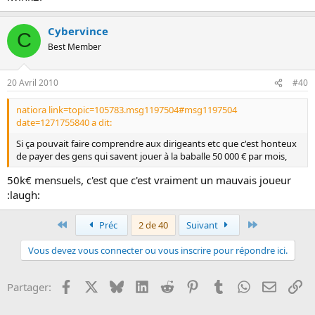
Cybervince
C
Best Member
20 Avril 2010
#40
natiora link=topic=105783.msg1197504#msg1197504
date=1271755840 a dit:
Si ça pouvait faire comprendre aux dirigeants etc que c'est honteux
de payer des gens qui savent jouer à la baballe 50 000 € par mois,
50k€ mensuels, c'est que c'est vraiment un mauvais joueur
:laugh:
Premier
Dernier
Préc
2 de 40
Suivant
Vous devez vous connecter ou vous inscrire pour répondre ici.
Facebook
X
Bluesky
LinkedIn
Reddit
Pinterest
Tumblr
WhatsApp
Email
Li
Partager: