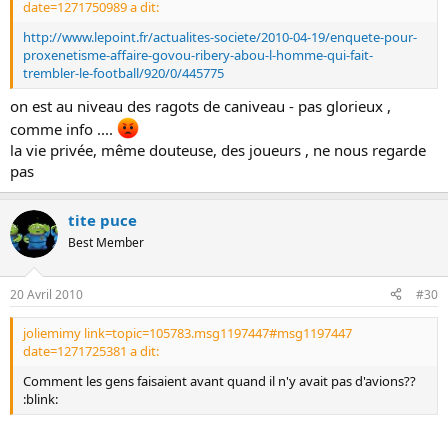
date=1271750989 a dit:
http://www.lepoint.fr/actualites-societe/2010-04-19/enquete-pour-
proxenetisme-affaire-govou-ribery-abou-l-homme-qui-fait-
trembler-le-football/920/0/445775
on est au niveau des ragots de caniveau - pas glorieux ,
comme info ....
la vie privée, même douteuse, des joueurs , ne nous regarde
pas
tite puce
Best Member
20 Avril 2010
#30
joliemimy link=topic=105783.msg1197447#msg1197447
date=1271725381 a dit:
Comment les gens faisaient avant quand il n'y avait pas d'avions??
:blink: