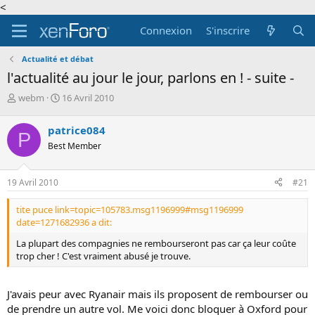
<
Connexion
S'inscrire
Actualité et débat
l'actualité au jour le jour, parlons en ! - suite -
A
D
webm
16 Avril 2010
u
a
t
t
patrice084
P
e
e
Best Member
u
d
r
e
d
d
19 Avril 2010
#21
e
é
l
b
tite puce link=topic=105783.msg1196999#msg1196999
a
u
date=1271682936 a dit:
d
t
i
La plupart des compagnies ne rembourseront pas car ça leur coûte
s
trop cher ! C'est vraiment abusé je trouve.
c
u
s
J'avais peur avec Ryanair mais ils proposent de rembourser ou
s
de prendre un autre vol. Me voici donc bloquer à Oxford pour
i