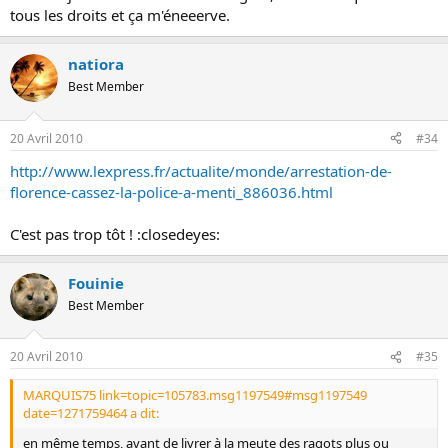
tous les droits et ça m'éneeerve.
natiora
Best Member
20 Avril 2010
#34
http://www.lexpress.fr/actualite/monde/arrestation-de-
florence-cassez-la-police-a-menti_886036.html
C'est pas trop tôt ! :closedeyes:
Fouinie
Best Member
20 Avril 2010
#35
MARQUIS75 link=topic=105783.msg1197549#msg1197549
date=1271759464 a dit:
en même temps, avant de livrer à la meute des ragots plus ou