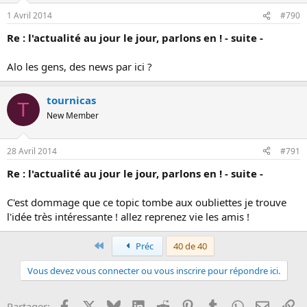
1 Avril 2014
#790
Re : l'actualité au jour le jour, parlons en ! - suite -
Alo les gens, des news par ici ?
tournicas
T
New Member
28 Avril 2014
#791
Re : l'actualité au jour le jour, parlons en ! - suite -
C'est dommage que ce topic tombe aux oubliettes je trouve
l'idée très intéressante ! allez reprenez vie les amis !
Premier
Préc
40 de 40
Vous devez vous connecter ou vous inscrire pour répondre ici.
Facebook
X
Bluesky
LinkedIn
Reddit
Pinterest
Tumblr
WhatsApp
Email
Li
Partager: