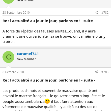
o
n
28 Septembre 2010
#782
Re : l'actualité au jour le jour, parlons en ! - suite -
A force de répéter des fausses alertes...quand, il y aura
vraiment une qui va éclater, sa se trouve, on va même plus y
croire...
caramel741
C
New Member
6 Octobre 2010
#783
Re : l'actualité au jour le jour, parlons en ! - suite -
Les produits chinois et souvent de mauvaise qualité ont
envahi le marché français....le gouvernement s'inquiète et le
peuple aussi :ambulanza
il faut faire attention aux
vêtements de mauvaise qualité: il y a déjà eu des cas de