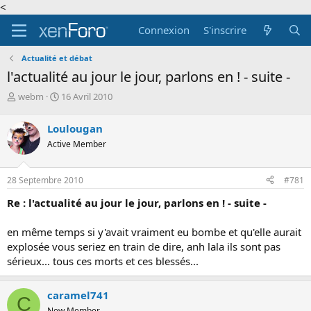
<
Connexion
S'inscrire
Actualité et débat
l'actualité au jour le jour, parlons en ! - suite -
A
D
webm
16 Avril 2010
u
a
t
t
Loulougan
e
e
Active Member
u
d
r
e
d
d
28 Septembre 2010
#781
e
é
l
b
Re : l'actualité au jour le jour, parlons en ! - suite -
a
u
d
t
en même temps si y'avait vraiment eu bombe et qu'elle aurait
i
explosée vous seriez en train de dire, anh lala ils sont pas
s
c
sérieux... tous ces morts et ces blessés...
u
s
caramel741
s
C
i
New Member