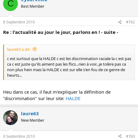
C
o
Best Member
n
8 Septembre 2010
#762
Re : l'actualité au jour le jour, parlons en ! - suite -
laure63 a dit:
c est surtout que la HALDE c est les discrimination raciale la c est pas
ca c est juste qu'ils aiment pas les flics...rien à voir...je tolère pas ca
non plus hein mais la HALDE c est sur elle s'en fou de ce genre de
heurts...
Heu dans ce cas, il faut m'expliquer la définition de
"discrimination" sur leur site:
HALDE
laure63
New Member
9 Septembre 2010
#763