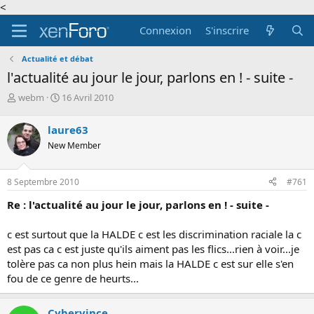
<
Connexion
S'inscrire
Actualité et débat
l'actualité au jour le jour, parlons en ! - suite -
A
D
webm
16 Avril 2010
u
a
t
t
laure63
e
e
New Member
u
d
r
e
d
d
8 Septembre 2010
#761
e
é
l
b
Re : l'actualité au jour le jour, parlons en ! - suite -
a
u
d
t
c est surtout que la HALDE c est les discrimination raciale la c
i
est pas ca c est juste qu'ils aiment pas les flics...rien à voir...je
s
c
tolère pas ca non plus hein mais la HALDE c est sur elle s'en
u
fou de ce genre de heurts...
s
s
i
Cybervince