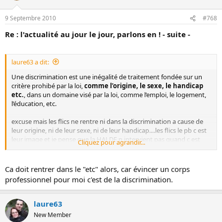
9 Septembre 2010
#768
Re : l'actualité au jour le jour, parlons en ! - suite -
laure63 a dit:
Une discrimination est une inégalité de traitement fondée sur un
critère prohibé par la loi,
comme l’origine, le sexe, le handicap
etc.
, dans un domaine visé par la loi, comme l’emploi, le logement,
l’éducation, etc.
excuse mais les flics ne rentre ni dans la discrimination a cause de
leur origine, ni de leur sexe, ni de leur handicap....les flics le pb c est
leur image et je pense que la HALDE n intervient pas quand c est
Cliquez pour agrandir...
juste un pb d image
Ca doit rentrer dans le "etc" alors, car évincer un corps
professionnel pour moi c'est de la discrimination.
laure63
New Member