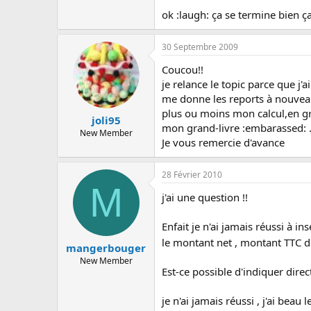
c
ok :laugh: ça se termine bien ça 
u
s
s
30 Septembre 2009
i
o
Coucou!!
n
je relance le topic parce que j'a
me donne les reports à nouveau
plus ou moins mon calcul,en gros
joli95
mon grand-livre :embarassed: .J
New Member
Je vous remercie d'avance
28 Février 2010
M
j'ai une question !!
Enfait je n'ai jamais réussi à i
le montant net , montant TTC d
mangerbouger
New Member
Est-ce possible d'indiquer direc
je n'ai jamais réussi , j'ai beau