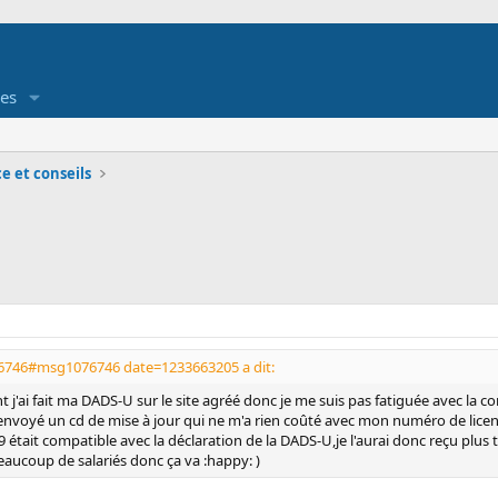
es
e et conseils
6746#msg1076746 date=1233663205 a dit:
 j'ai fait ma DADS-U sur le site agréé donc je me suis pas fatiguée avec la com
 envoyé un cd de mise à jour qui ne m'a rien coûté avec mon numéro de licen
09 était compatible avec la déclaration de la DADS-U,je l'aurai donc reçu plus t
ucoup de salariés donc ça va :happy: )