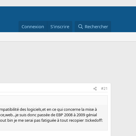
Connexion
S'inscrire
Rechercher
#21
patibilité des logiciels,et en ce qui concerne la mise à
ce,web...je suis donc passée de EBP 2008 à 2009 génial
out bin je me serai pas fatiguée à tout recopier :tickedoff: