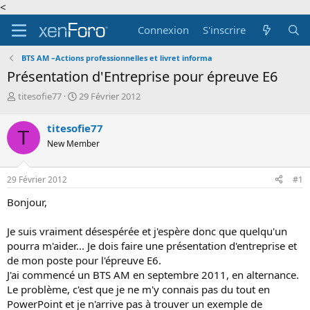
<
Connexion
S'inscrire
BTS AM –Actions professionnelles et livret informa
Présentation d'Entreprise pour épreuve E6
A
D
titesofie77
29 Février 2012
u
a
t
t
titesofie77
T
e
e
New Member
u
d
r
e
d
d
29 Février 2012
#1
e
é
l
b
Bonjour,
a
u
d
t
Je suis vraiment désespérée et j'espère donc que quelqu'un
i
pourra m'aider... Je dois faire une présentation d'entreprise et
s
c
de mon poste pour l'épreuve E6.
u
J'ai commencé un BTS AM en septembre 2011, en alternance.
s
Le problème, c'est que je ne m'y connais pas du tout en
s
PowerPoint et je n'arrive pas à trouver un exemple de
i