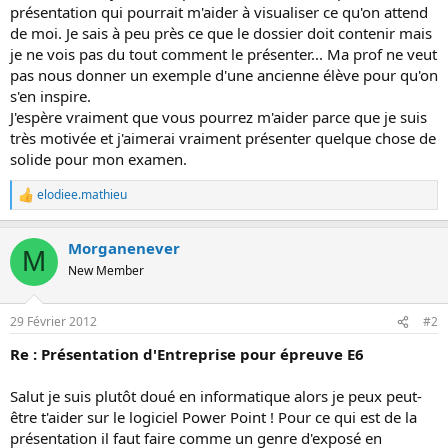
présentation qui pourrait m'aider à visualiser ce qu'on attend
o
de moi. Je sais à peu près ce que le dossier doit contenir mais
n
je ne vois pas du tout comment le présenter... Ma prof ne veut
pas nous donner un exemple d'une ancienne élève pour qu'on
s'en inspire.
J'espère vraiment que vous pourrez m'aider parce que je suis
très motivée et j'aimerai vraiment présenter quelque chose de
solide pour mon examen.
elodiee.mathieu
R
e
a
Morganenever
c
M
t
New Member
i
o
n
29 Février 2012
#2
s
:
Re : Présentation d'Entreprise pour épreuve E6
Salut je suis plutôt doué en informatique alors je peux peut-
être t'aider sur le logiciel Power Point ! Pour ce qui est de la
présentation il faut faire comme un genre d'exposé en