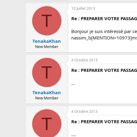
c
u
10 Juillet 2013
s
T
s
Re : PREPARER VOTRE PASSAG
i
o
Bonjour je suis intéressé par c
n
nassim_b[MENTION=10973]msn[/M
TenakaKhan
New Member
4 Octobre 2013
T
Re : PREPARER VOTRE PASSAG
...
TenakaKhan
New Member
4 Octobre 2013
T
Re : PREPARER VOTRE PASSAG
....