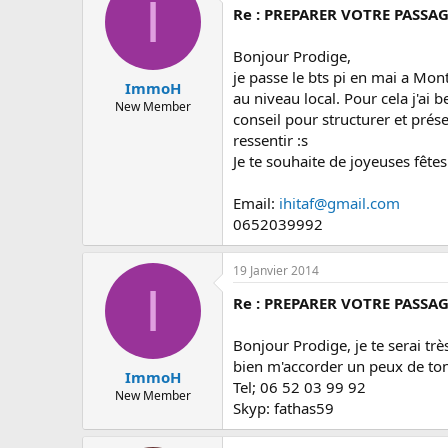
I
Re : PREPARER VOTRE PASSAG
Bonjour Prodige,
je passe le bts pi en mai a Mont
ImmoH
au niveau local. Pour cela j'ai 
New Member
conseil pour structurer et prés
ressentir :s
Je te souhaite de joyeuses fêtes
Email:
ihitaf@gmail.com
0652039992
19 Janvier 2014
I
Re : PREPARER VOTRE PASSAG
Bonjour Prodige, je te serai tr
bien m'accorder un peux de ton
ImmoH
Tel; 06 52 03 99 92
New Member
Skyp: fathas59