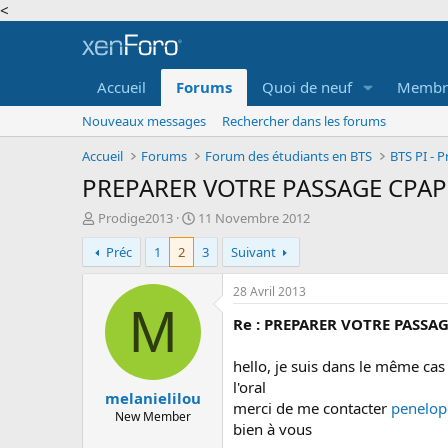
<
Accueil
Forums
Quoi de neuf
Membr
Nouveaux messages
Rechercher dans les forums
Accueil
Forums
Forum des étudiants en BTS
BTS PI - 
PREPARER VOTRE PASSAGE CPAP 
A
D
Prodige2013
11 Novembre 2012
u
a
Préc
1
2
3
Suivant
t
t
e
e
u
d
28 Avril 2013
r
e
M
Re : PREPARER VOTRE PASSAG
d
d
e
é
l
b
hello, je suis dans le même ca
a
u
l'oral
melanielilou
d
t
merci de me contacter
penelop
i
New Member
bien à vous
s