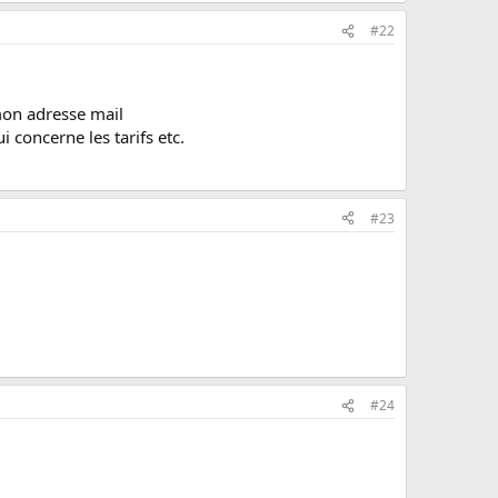
#22
 mon adresse mail
oncerne les tarifs etc.
#23
#24