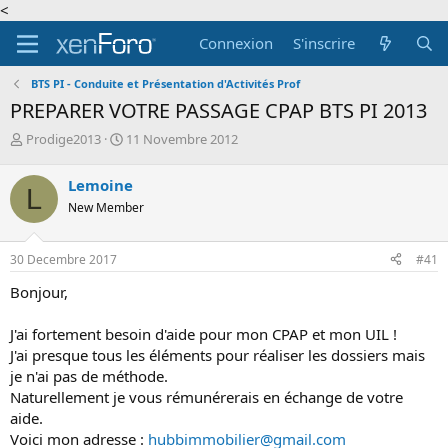
<
Connexion
S'inscrire
BTS PI - Conduite et Présentation d'Activités Prof
PREPARER VOTRE PASSAGE CPAP BTS PI 2013
A
D
Prodige2013
11 Novembre 2012
u
a
t
t
Lemoine
L
e
e
New Member
u
d
r
e
d
d
30 Decembre 2017
#41
e
é
l
b
Bonjour,
a
u
d
t
J'ai fortement besoin d'aide pour mon CPAP et mon UIL !
i
J'ai presque tous les éléments pour réaliser les dossiers mais
s
c
je n'ai pas de méthode.
u
Naturellement je vous rémunérerais en échange de votre
s
aide.
s
Voici mon adresse :
hubbimmobilier@gmail.com
i