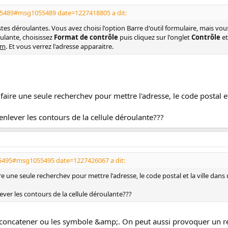
55489#msg1055489 date=1227418805 a dit:
istes déroulantes. Vous avez choisi l'option Barre d'outil formulaire, mais vous
roulante, choisissez
Format de contrôle
puis cliquez sur l'onglet
Contrôle
et
om
. Et vous verrez l'adresse apparaitre.
 faire une seule recherchev pour mettre l'adresse, le code postal e
nlever les contours de la cellule déroulante???
55495#msg1055495 date=1227426067 a dit:
re une seule recherchev pour mettre l'adresse, le code postal et la ville dan
ver les contours de la cellule déroulante???
on concatener ou les symbole &amp;. On peut aussi provoquer un re