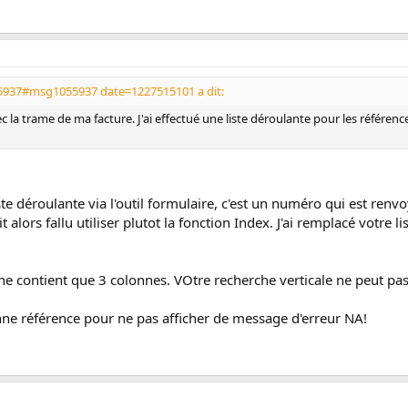
55937#msg1055937 date=1227515101 a dit:
ec la trame de ma facture. J'ai effectué une liste déroulante pour les référen
ste déroulante via l'outil formulaire, c'est un numéro qui est renvo
t alors fallu utiliser plutot la fonction Index. J'ai remplacé votre 
ne contient que 3 colonnes. VOtre recherche verticale ne peut pas 
lonne référence pour ne pas afficher de message d'erreur NA!