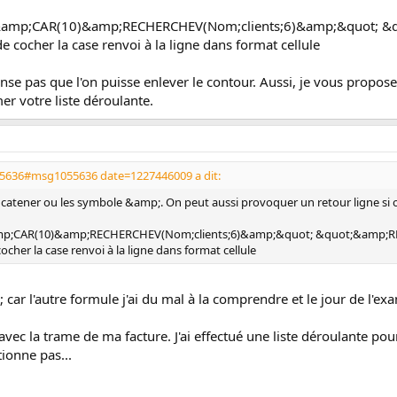
&amp;CAR(10)&amp;RECHERCHEV(Nom;clients;6)&amp;&quot; &q
de cocher la case renvoi à la ligne dans format cellule
se pas que l'on puisse enlever le contour. Aussi, je vous proposer
r votre liste déroulante.
55636#msg1055636 date=1227446009 a dit:
oncatener ou les symbole &amp;. On peut aussi provoquer un retour ligne si o
mp;CAR(10)&amp;RECHERCHEV(Nom;clients;6)&amp;&quot; &quot;&amp;RE
cocher la case renvoi à la ligne dans format cellule
car l'autre formule j'ai du mal à la comprendre et le jour de l'exam
 avec la trame de ma facture. J'ai effectué une liste déroulante po
tionne pas...