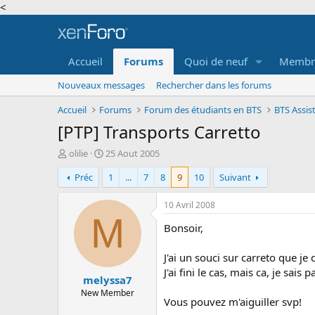
<
Accueil
Forums
Quoi de neuf
Membr
Nouveaux messages
Rechercher dans les forums
Accueil
Forums
Forum des étudiants en BTS
BTS Assi
[PTP] Transports Carretto
A
D
olilie
25 Aout 2005
u
a
Préc
1
...
7
8
9
10
Suivant
t
t
e
e
u
d
10 Avril 2008
r
e
M
Bonsoir,
d
d
e
é
l
b
J'ai un souci sur carreto que j
a
u
J'ai fini le cas, mais ca, je sais
melyssa7
d
t
i
New Member
Vous pouvez m'aiguiller svp!
s