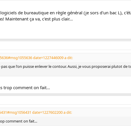
 logiciels de bureautique en règle général (je sors d'un bac L), c
 Maintenant ça va, c'est plus clair...
55636#msg1055636 date=1227446009 a dit:
 pas que l'on puisse enlever le contour. Aussi, je vous proposerai plutot de t
as trop comment on fait...
56431#msg1056431 date=1227602200 a dit:
trop comment on fait...