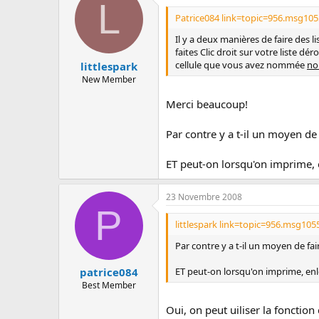
L
Patrice084 link=topic=956.msg10
Il y a deux manières de faire des l
faites Clic droit sur votre liste dé
cellule que vous avez nommée
n
littlespark
New Member
Merci beaucoup!
Par contre y a t-il un moyen de
ET peut-on lorsqu'on imprime, e
23 Novembre 2008
P
littlespark link=topic=956.msg10
Par contre y a t-il un moyen de fai
ET peut-on lorsqu'on imprime, enle
patrice084
Best Member
Oui, on peut uiliser la foncti