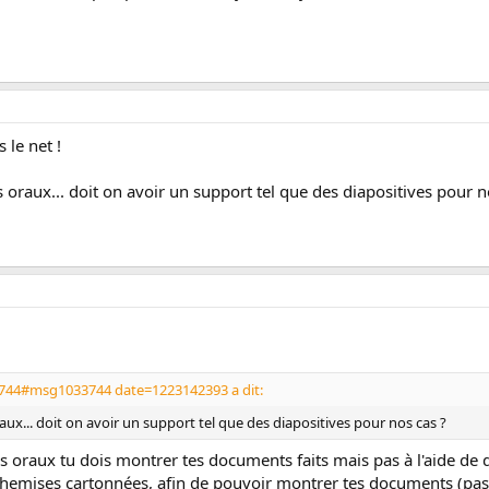
 le net !
s oraux... doit on avoir un support tel que des diapositives pour n
744#msg1033744 date=1223142393 a dit:
raux... doit on avoir un support tel que des diapositives pour nos cas ?
s oraux tu dois montrer tes documents faits mais pas à l'aide de d
chemises cartonnées, afin de pouvoir montrer tes documents (pas t