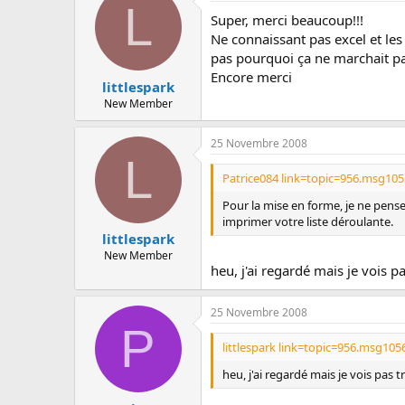
L
Super, merci beaucoup!!!
Ne connaissant pas excel et les
pas pourquoi ça ne marchait pas!
Encore merci
littlespark
New Member
25 Novembre 2008
L
Patrice084 link=topic=956.msg10
Pour la mise en forme, je ne pense
imprimer votre liste déroulante.
littlespark
New Member
heu, j'ai regardé mais je vois p
25 Novembre 2008
P
littlespark link=topic=956.msg10
heu, j'ai regardé mais je vois pas 