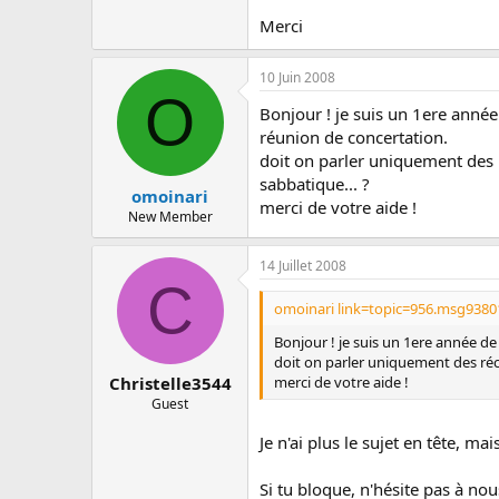
c
u
Merci
s
s
10 Juin 2008
i
O
o
Bonjour ! je suis un 1ere année
n
réunion de concertation.
doit on parler uniquement des r
sabbatique... ?
omoinari
merci de votre aide !
New Member
14 Juillet 2008
C
omoinari link=topic=956.msg9380
Bonjour ! je suis un 1ere année de
doit on parler uniquement des récl
merci de votre aide !
Christelle3544
Guest
Je n'ai plus le sujet en tête, ma
Si tu bloque, n'hésite pas à no