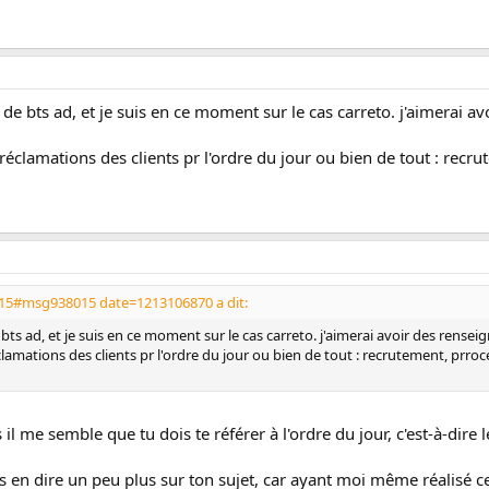
 de bts ad, et je suis en ce moment sur le cas carreto. j'aimerai a
éclamations des clients pr l'ordre du jour ou bien de tout : recr
15#msg938015 date=1213106870 a dit:
 bts ad, et je suis en ce moment sur le cas carreto. j'aimerai avoir des rens
amations des clients pr l'ordre du jour ou bien de tout : recrutement, prroc
is il me semble que tu dois te référer à l'ordre du jour, c'est-à-dire 
us en dire un peu plus sur ton sujet, car ayant moi même réalisé c