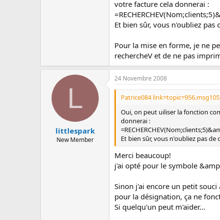
votre facture cela donnerai :
=RECHERCHEV(Nom;clients;5)
Et bien sûr, vous n'oubliez pas 
Pour la mise en forme, je ne pen
rechercheV et de ne pas imprime
24 Novembre 2008
L
Patrice084 link=topic=956.msg10
Oui, on peut uiliser la fonction c
donnerai :
=RECHERCHEV(Nom;clients;5)&a
littlespark
Et bien sûr, vous n'oubliez pas de 
New Member
Merci beaucoup!
j'ai opté pour le symbole &amp; 
Sinon j'ai encore un petit souci
pour la désignation, ça ne fonc
Si quelqu'un peut m'aider...