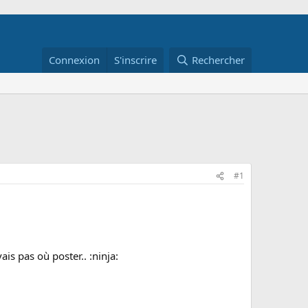
Connexion
S'inscrire
Rechercher
#1
ais pas où poster.. :ninja: