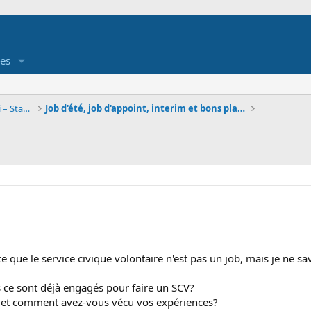
es
Job étudiant - Offre et demande d'emploi – Stage
Job d'été, job d'appoint, interim et bons plans
ce que le service civique volontaire n'est pas un job, mais je ne sav
s ce sont déjà engagés pour faire un SCV?
 et comment avez-vous vécu vos expériences?