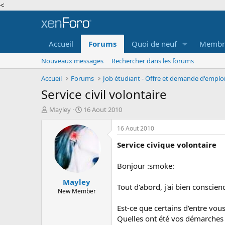
<
Accueil
Forums
Quoi de neuf
Membr
Nouveaux messages
Rechercher dans les forums
Accueil
Forums
Service civil volontaire
A
D
Mayley
16 Aout 2010
u
a
t
t
16 Aout 2010
e
e
Service civique volontaire
u
d
r
e
d
d
Bonjour :smoke:
e
é
Mayley
l
b
Tout d'abord, j'ai bien conscien
a
u
New Member
d
t
Est-ce que certains d'entre vou
i
s
Quelles ont été vos démarches