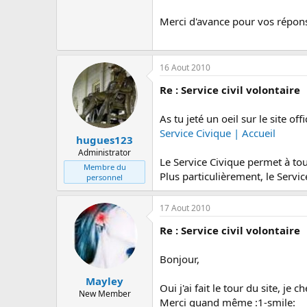
c
u
Merci d'avance pour vos répo
s
s
i
o
16 Aout 2010
n
Re : Service civil volontaire
As tu jeté un oeil sur le site off
Service Civique | Accueil
hugues123
Administrator
Le Service Civique permet à tou
Membre du
Plus particulièrement, le Servi
personnel
17 Aout 2010
Re : Service civil volontaire
Bonjour,
Mayley
Oui j'ai fait le tour du site, j
New Member
Merci quand même :1-smile: