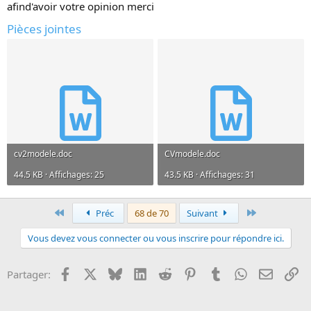
afind'avoir votre opinion merci
Pièces jointes
cv2modele.doc
CVmodele.doc
44.5 KB · Affichages: 25
43.5 KB · Affichages: 31
Premier
Dernier
Préc
68 de 70
Suivant
Vous devez vous connecter ou vous inscrire pour répondre ici.
Facebook
X
Bluesky
LinkedIn
Reddit
Pinterest
Tumblr
WhatsApp
Email
Li
Partager: