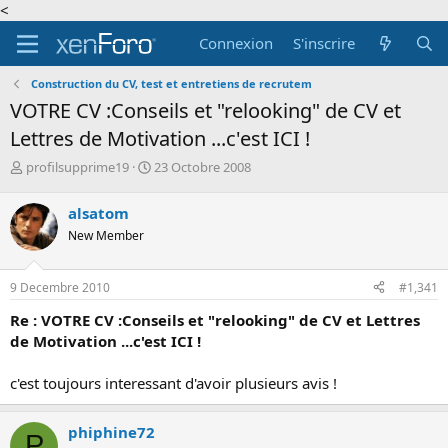
<
Connexion
S'inscrire
Construction du CV, test et entretiens de recrutem
VOTRE CV :Conseils et "relooking" de CV et
Lettres de Motivation ...c'est ICI !
A
D
profilsupprime19
23 Octobre 2008
u
a
t
t
alsatom
e
e
New Member
u
d
r
e
d
d
9 Decembre 2010
#1,341
e
é
l
b
Re : VOTRE CV :Conseils et "relooking" de CV et Lettres
a
u
de Motivation ...c'est ICI !
d
t
i
c'est toujours interessant d'avoir plusieurs avis !
s
c
u
phiphine72
s
P