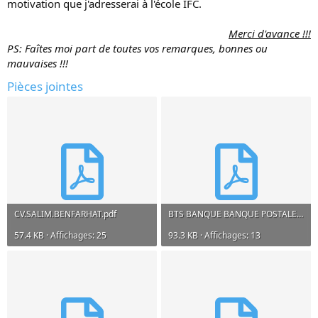
motivation que j'adresserai à l'école IFC.​
Merci d'avance !!!
PS: Faîtes moi part de toutes vos remarques, bonnes ou
mauvaises !!!
Pièces jointes
CV.SALIM.BENFARHAT.pdf
BTS BANQUE BANQUE POSTALE.pdf
57.4 KB · Affichages: 25
93.3 KB · Affichages: 13