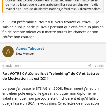
Concernant toi Shaboone merci aussi. Seulement on m'a conseillé
de mettre le fait que je parle arabe famillier c'est un plus on m'a dit
mais si c pour cause de discriminations je ferai mieux d'enlever alors.
oui il est préferable surtout si tu veux trouver du travail !! je
sais de quoi je parle je l'avais pensant que cela était un plus en
fin de compte mieux vaut mettre toutes les chances de son
côtés!! bon courage
Agnes Tabouret
A
New Member
9 Janvier 2011
#1,360
Re : VOTRE CV :Conseils et "relooking" de CV et Lettres
de Motivation ...c'est ICI !
bonjour j'ai passé le BTS AG en 2008. Récemment j'ai eu un
entretien pole emploi le gars ma dit que mon diplome ne
valait rien que mon parcours etait inchoerent et qu'il fallait
que je fasse un BCA. Je vous joins Cv et lettre de motivation