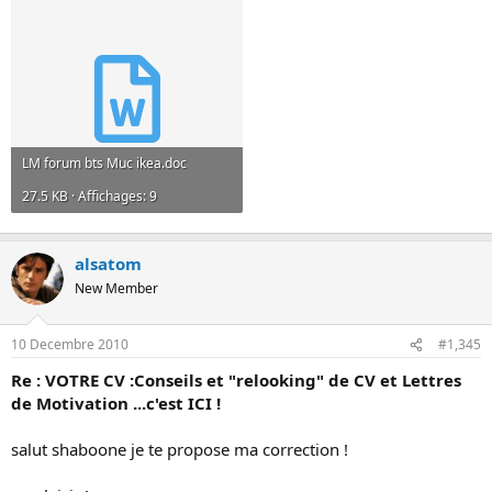
LM forum bts Muc ikea.doc
27.5 KB · Affichages: 9
alsatom
New Member
10 Decembre 2010
#1,345
Re : VOTRE CV :Conseils et "relooking" de CV et Lettres
de Motivation ...c'est ICI !
salut shaboone je te propose ma correction !