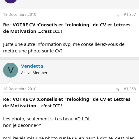
Pour la lettre à l'école, reprendre les modif de la première lettre pour
la partie où tu parles du BAFA + attention à la formule de politesse à
18 Decembre 2010
#1,357
la fin, reprendre aussi celle que je t'ai mise.
Re : VOTRE CV :Conseils et "relooking" de CV et Lettres
de Motivation ...c'est ICI !
Juste une autre information svp, me conseillerez-vous de
mettre une photo sur le CV?
Vendetta
V
Active Member
18 Decembre 2010
#1,358
Re : VOTRE CV :Conseils et "relooking" de CV et Lettres
de Motivation ...c'est ICI !
Les photo, seulement si t'es beau xD LOL
non je deconne^^
moi j'avais mis une photo sur le CV en haut à droite, c'est bien