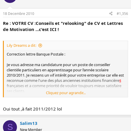
18 Decembre 2010
#1,356
Re : VOTRE CV :Conseils et "relooking" de CV et Lettres
de Motivation ...c'est ICI !
Lily Dreams a dit:
Correction lettre Banque Postale :
Je vous adresse ma candidature pour un poste de conseiller
clientèle particuliers en apprentissage pour l’année scolaire
2010/2011. Je ressens un vif intérêt pour votre entreprise car elle est
reconnue comme l'une des plus anciennes institutions financière
s
françaises et a comme priorité de vouloir toujours mieux satisfaire
ses clients.
Cliquez pour agrandir...
Pour le reste, il faudra modifier comme sur l'autre lettre.
Oui tout ,à fait 2011/2012 lol
Heu.... autre modif à prévoir : ce sera pour l'année scolaire
Salim13
S
2011/2012, plutôt, au lieu de 2010/2011
, non ??
New Member