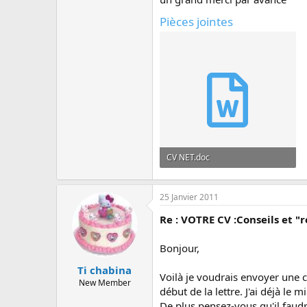
Pièces jointes
CV NET.doc
51 KB · Affichages: 26
25 Janvier 2011
Re : VOTRE CV :Conseils et "r
Bonjour,
Ti chabina
Voilà je voudrais envoyer une 
New Member
début de la lettre. J'ai déjà le 
De plus pensez-vous qu'il faudra