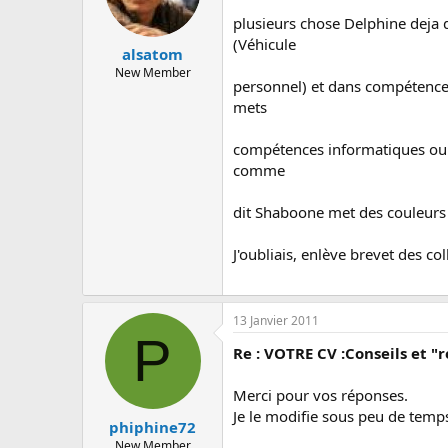
plusieurs chose Delphine deja d
(Véhicule
alsatom
New Member
personnel) et dans compétences
mets
compétences informatiques ou t
comme
dit Shaboone met des couleurs 
J'oubliais, enlève brevet des c
13 Janvier 2011
P
Re : VOTRE CV :Conseils et "r
Merci pour vos réponses.
Je le modifie sous peu de temp
phiphine72
New Member