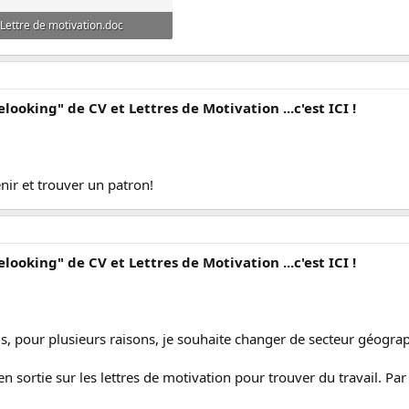
Lettre de motivation.doc
22 KB · Affichages: 18
elooking" de CV et Lettres de Motivation ...c'est ICI !
enir et trouver un patron!
elooking" de CV et Lettres de Motivation ...c'est ICI !
is, pour plusieurs raisons, je souhaite changer de secteur géogra
ien sortie sur les lettres de motivation pour trouver du travail. P