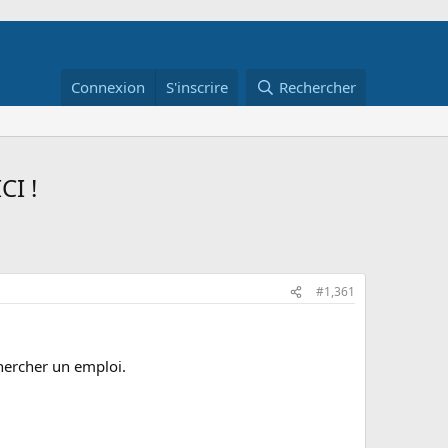
Connexion
S'inscrire
Rechercher
CI !
#1,361
hercher un emploi.