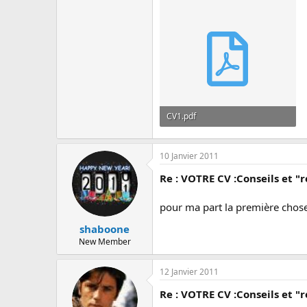
c
u
s
s
i
o
n
CV1.pdf
180.6 KB · Affichages: 45
10 Janvier 2011
Re : VOTRE CV :Conseils et "r
pour ma part la première chose q
shaboone
New Member
12 Janvier 2011
Re : VOTRE CV :Conseils et "r