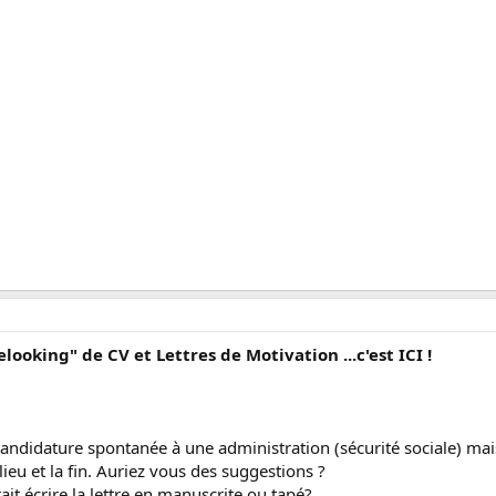
elooking" de CV et Lettres de Motivation ...c'est ICI !
candidature spontanée à une administration (sécurité sociale) m
milieu et la fin. Auriez vous des suggestions ?
it écrire la lettre en manuscrite ou tapé?