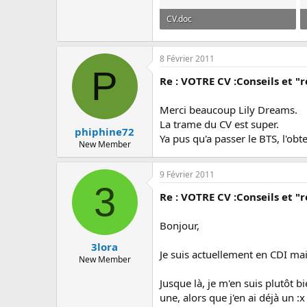
CV.doc
36.5 KB · Affichages: 26
8 Février 2011
P
Re : VOTRE CV :Conseils et "r
Merci beaucoup Lily Dreams.
La trame du CV est super.
phiphine72
Ya pus qu'a passer le BTS, l'obt
New Member
9 Février 2011
3
Re : VOTRE CV :Conseils et "r
Bonjour,
3lora
Je suis actuellement en CDI ma
New Member
Jusque là, je m'en suis plutôt b
une, alors que j'en ai déjà un :x