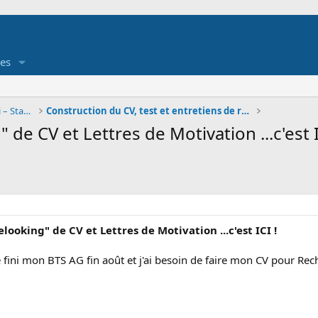
es
Job étudiant - Offre et demande d'emploi – Stage
Construction du CV, test et entretiens de recrutem
 de CV et Lettres de Motivation ...c'est I
elooking" de CV et Lettres de Motivation ...c'est ICI !
fini mon BTS AG fin août et j'ai besoin de faire mon CV pour Rec