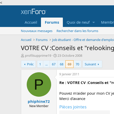
<
Accueil
Forums
Quoi de neuf
Membr
Nouveaux messages
Rechercher dans les forums
Accueil
Forums
VOTRE CV :Conseils et "relooking"
A
D
profilsupprime19
23 Octobre 2008
u
a
Préc
1
...
67
68
69
70
Suivant
t
t
e
e
u
d
9 Janvier 2011
r
e
P
Re : VOTRE CV :Conseils et "r
d
d
e
é
l
b
Pouvez m'aider pour mon CV je 
a
u
Merci d'avance
phiphine72
d
t
i
New Member
Pièces jointes
s