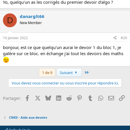
Yo, quelqu'un as les corrigés du premier devoir d'algo ?
danarglt66
D
New Member
10 Janvier 2022
#20
bonjour, est ce que quelqu'un aurai le devoir 1 du bloc 1, je
galère sur ce bloc. en échange j'ai tout les devoirs des maths
Dernier
1 de 9
Suivant
Vous devez vous connecter ou vous inscrire pour répondre ici.
Facebook
X
Bluesky
LinkedIn
Reddit
Pinterest
Tumblr
WhatsApp
Email
Li
Partager:
CNED - Aide aux devoirs