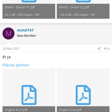
Maths - Devoir 01.pdf
Maths - Devoir 02.pdf
95.5 KB · Affichages: 198
134.9 KB · Affichages: 180
mind747
M
New Member
29 Mai 2021
#10
Et ça
Pièces jointes
Anglais Ecrit.pdf
Anglais Oral.pdf