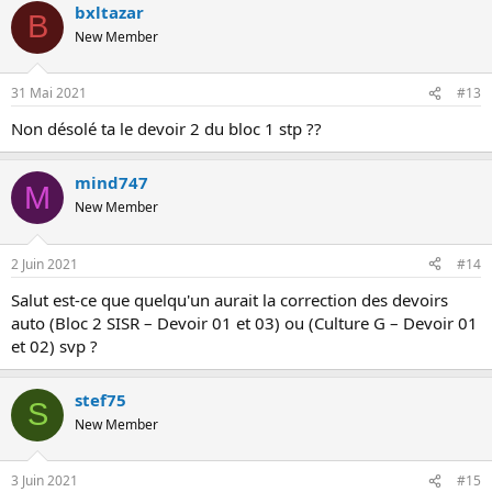
bxltazar
B
New Member
31 Mai 2021
#13
Non désolé ta le devoir 2 du bloc 1 stp ??
mind747
M
New Member
2 Juin 2021
#14
Salut est-ce que quelqu'un aurait la correction des devoirs
auto (Bloc 2 SISR – Devoir 01 et 03) ou (Culture G – Devoir 01
et 02) svp ?
stef75
S
New Member
3 Juin 2021
#15