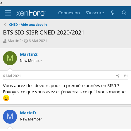
<
Connexion
S'inscrire
CNED - Aide aux devoirs
BTS SIO SISR CNED 2020/2021
A
D
Martin2
6 Mai 2021
u
a
t
t
Martin2
M
e
e
New Member
u
d
r
e
d
d
6 Mai 2021
#1
e
é
l
b
Vous aurez des devoirs pour la première années en SISR ?
a
u
Envoyez ce que vous avez et j'enverrais ce qu'il vous manque
d
t
i
s
c
MarieD
u
M
New Member
s
s
i