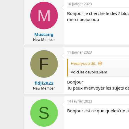
c
10 Janvier 2023
u
M
s
Bonjour je cherche le dev2 blo
s
merci beaucoup
i
o
n
Mustang
New Member
11 Janvier 2023
F
Hezaryus a dit:
Voici les devoirs Slam
Bonjour
fidji2022
Tu peux m'envoyer les sujets de
New Member
14 Février 2023
S
Bonjour est ce que quelqu'un au