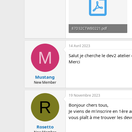
87D32CTWB0221.pdf
191.4 KB · Affichages: 68
14 Avril 2023
M
Salut je cherche le dev2 atelier
Merci
Mustang
New Member
19 Novembre 2023
R
Bonjour chers tous,
Je viens de m'inscrire en 1ère a
vous plaît à me trouver les dev
Rosetto