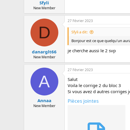
Sfyli
New Member
27 Février 2023
D
Sfyli a dit:
Bonjour est ce que quelqu'un aurai
je cherche aussi le 2 svp
danarglt66
New Member
27 Février 2023
A
Salut
Voila le corrige 2 du bloc 3
Si vous avez d autres corriges 
Pièces jointes
Annaa
New Member