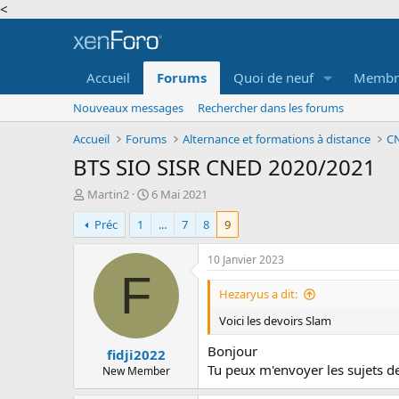
<
Accueil
Forums
Quoi de neuf
Membr
Nouveaux messages
Rechercher dans les forums
Accueil
Forums
Alternance et formations à distance
CN
BTS SIO SISR CNED 2020/2021
A
D
Martin2
6 Mai 2021
u
a
Préc
1
...
7
8
9
t
t
e
e
u
d
10 Janvier 2023
r
e
F
d
d
Hezaryus a dit:
e
é
Voici les devoirs Slam
l
b
a
u
Bonjour
fidji2022
d
t
Tu peux m'envoyer les sujets de
i
New Member
s