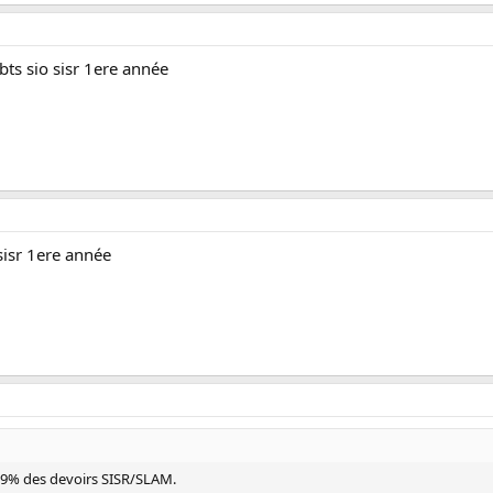
bts sio sisr 1ere année
 sisr 1ere année
 99% des devoirs SISR/SLAM.