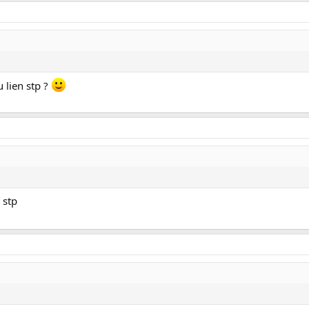
 lien stp ?
 stp