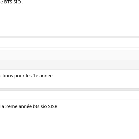
ée BTS SIO ,
ections pour les 1e annee
 la 2eme année bts sio SISR