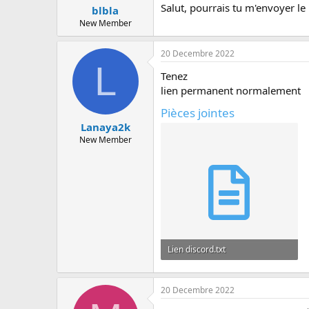
Salut, pourrais tu m'envoyer le l
blbla
New Member
20 Decembre 2022
L
Tenez
lien permanent normalement
Pièces jointes
Lanaya2k
New Member
Lien discord.txt
44 bytes · Affichages: 71
20 Decembre 2022