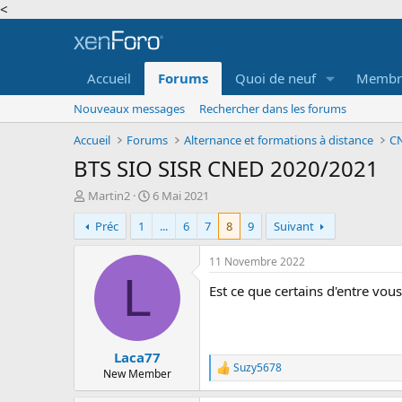
<
Accueil
Forums
Quoi de neuf
Membr
Nouveaux messages
Rechercher dans les forums
Accueil
Forums
Alternance et formations à distance
CN
BTS SIO SISR CNED 2020/2021
A
D
Martin2
6 Mai 2021
u
a
Préc
1
...
6
7
8
9
Suivant
t
t
e
e
u
d
11 Novembre 2022
r
e
L
Est ce que certains d'entre vo
d
d
e
é
l
b
a
u
Laca77
d
t
Suzy5678
i
R
New Member
e
s
a