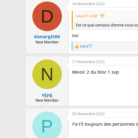
c
14 Novembre 2022
c
u
D
t
s
i
Laca77 a dit:
s
o
i
n
Est ce que certains d'entre vous 
o
s
n
:
oui
danarglt66
New Member
Laca77
R
e
a
17 Novembre 2022
c
N
t
devoir 2 du bloc 1 svp
i
o
n
s
:
njyg
New Member
28 Novembre 2022
P
Y'a t'il toujours des personnes 