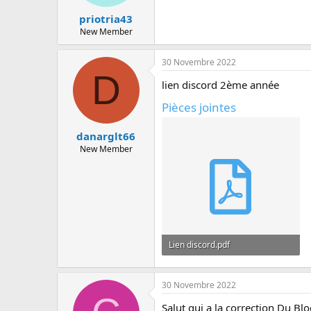
priotria43
New Member
30 Novembre 2022
D
lien discord 2ème année
Pièces jointes
danarglt66
New Member
Lien discord.pdf
9 KB · Affichages: 62
30 Novembre 2022
Salut qui a la correction Du Bloc