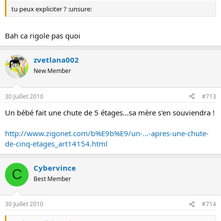
tu peux expliciter ? :unsure:
Bah ca rigole pas quoi
zvetlana002
New Member
30 Juillet 2010
#713
Un bébé fait une chute de 5 étages...sa mère s'en souviendra !
http://www.zigonet.com/b%E9b%E9/un-...-apres-une-chute-
de-cinq-etages_art14154.html
Cybervince
C
Best Member
30 Juillet 2010
#714