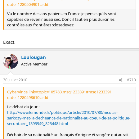
date=1280504901 a dit:
Vu le nombre de sans papiers en France je pense qu'ils sont
capables de revenir aussi sec. Donc il faut en plus durcir les
contrôles aux frontières :closedeyes:
Exact.
Loulougan
Active Member
30 Juillet 2010
#710
Cybervince link=topic=105783.msg1233391#msg1233391
date=1280498610 a dit:
Le débat du jour :
http://www.lemonde.fr/politique/article/2010/07/30/nicolas-
sarkozy-met-la-decheance-de-nationalite-au-coeur-de-sa-politique-
securitaire_1393949_823448.html
Déchoir de sa nationalité un français d'origine étrangère qui aurait