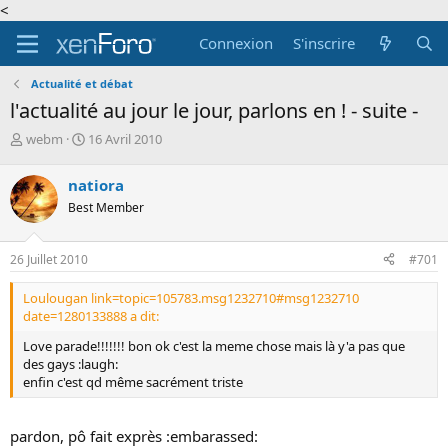
<
Connexion
S'inscrire
Actualité et débat
l'actualité au jour le jour, parlons en ! - suite -
A
D
webm
16 Avril 2010
u
a
t
t
natiora
e
e
Best Member
u
d
r
e
d
d
26 Juillet 2010
#701
e
é
l
b
Loulougan link=topic=105783.msg1232710#msg1232710
a
u
date=1280133888 a dit:
d
t
i
Love parade!!!!!!! bon ok c'est la meme chose mais là y'a pas que
s
des gays :laugh:
c
enfin c'est qd même sacrément triste
u
s
s
pardon, pô fait exprès :embarassed:
i