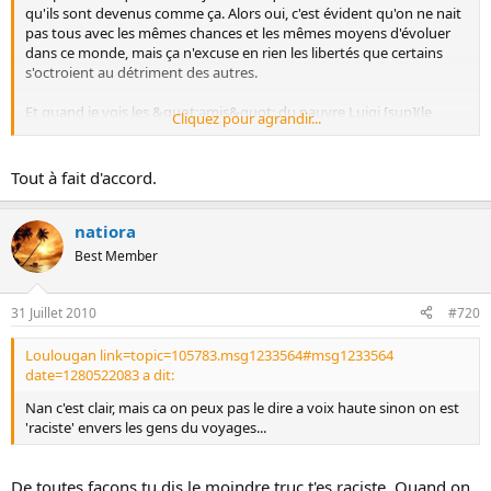
qu'ils sont devenus comme ça. Alors oui, c'est évident qu'on ne nait
pas tous avec les mêmes chances et les mêmes moyens d'évoluer
dans ce monde, mais ça n'excuse en rien les libertés que certains
s'octroient au détriment des autres.
Et quand je vois les &quot;amis&quot; du pauvre Luigi [sup](le
Cliquez pour agrandir...
gentil monsieur qui a forcé à 2 reprises un barrage de gendarmerie
mais qu'il convient bien de protéger, car il fait partie de personnes
qu'on stigmatise toujours à tort)[/sup] qui ont saccagé une
Tout à fait d'accord.
gendarmerie (bon je dévie un peu), je me demande qui va payer
pour les dégâts. Encore vous et moi (et peut-être nos assurances),
et surement pas les fautifs, vu qu'ils ne payent pas d'impôts.
natiora
Best Member
31 Juillet 2010
#720
Loulougan link=topic=105783.msg1233564#msg1233564
date=1280522083 a dit:
Nan c'est clair, mais ca on peux pas le dire a voix haute sinon on est
'raciste' envers les gens du voyages...
De toutes façons tu dis le moindre truc t'es raciste. Quand on