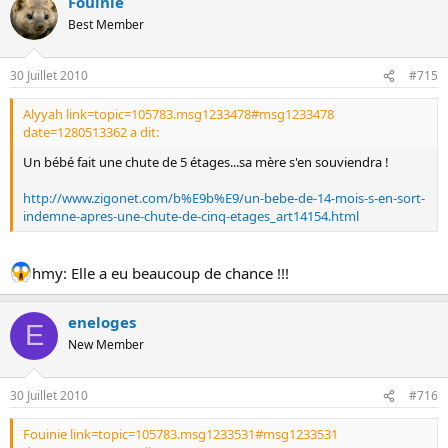
Fouinie
Best Member
30 Juillet 2010
#715
Alyyah link=topic=105783.msg1233478#msg1233478
date=1280513362 a dit:
Un bébé fait une chute de 5 étages...sa mère s'en souviendra !
http://www.zigonet.com/b%E9b%E9/un-bebe-de-14-mois-s-en-sort-
indemne-apres-une-chute-de-cinq-etages_art14154.html
hmy: Elle a eu beaucoup de chance !!!
eneloges
E
New Member
30 Juillet 2010
#716
Fouinie link=topic=105783.msg1233531#msg1233531