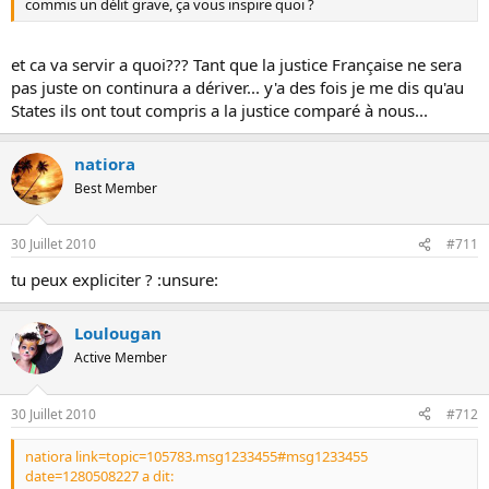
commis un délit grave, ça vous inspire quoi ?
et ca va servir a quoi??? Tant que la justice Française ne sera
pas juste on continura a dériver... y'a des fois je me dis qu'au
States ils ont tout compris a la justice comparé à nous...
natiora
Best Member
30 Juillet 2010
#711
tu peux expliciter ? :unsure:
Loulougan
Active Member
30 Juillet 2010
#712
natiora link=topic=105783.msg1233455#msg1233455
date=1280508227 a dit: