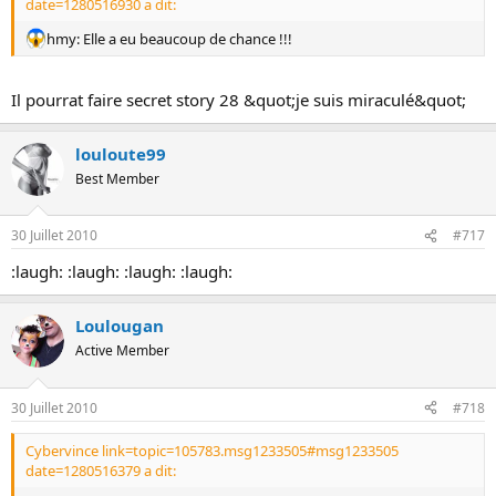
date=1280516930 a dit:
hmy: Elle a eu beaucoup de chance !!!
Il pourrat faire secret story 28 &quot;je suis miraculé&quot;
louloute99
Best Member
30 Juillet 2010
#717
:laugh: :laugh: :laugh: :laugh:
Loulougan
Active Member
30 Juillet 2010
#718
Cybervince link=topic=105783.msg1233505#msg1233505
date=1280516379 a dit: