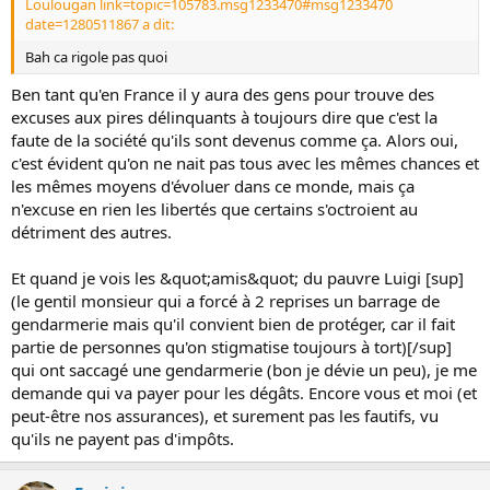
Loulougan link=topic=105783.msg1233470#msg1233470
date=1280511867 a dit:
Bah ca rigole pas quoi
Ben tant qu'en France il y aura des gens pour trouve des
excuses aux pires délinquants à toujours dire que c'est la
faute de la société qu'ils sont devenus comme ça. Alors oui,
c'est évident qu'on ne nait pas tous avec les mêmes chances et
les mêmes moyens d'évoluer dans ce monde, mais ça
n'excuse en rien les libertés que certains s'octroient au
détriment des autres.
Et quand je vois les &quot;amis&quot; du pauvre Luigi [sup]
(le gentil monsieur qui a forcé à 2 reprises un barrage de
gendarmerie mais qu'il convient bien de protéger, car il fait
partie de personnes qu'on stigmatise toujours à tort)[/sup]
qui ont saccagé une gendarmerie (bon je dévie un peu), je me
demande qui va payer pour les dégâts. Encore vous et moi (et
peut-être nos assurances), et surement pas les fautifs, vu
qu'ils ne payent pas d'impôts.