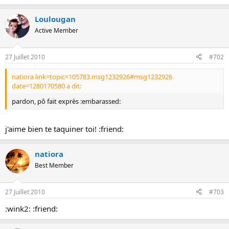
o
n
Loulougan
Active Member
27 Juillet 2010
#702
natiora link=topic=105783.msg1232926#msg1232926
date=1280170580 a dit:
pardon, pô fait exprès :embarassed:
j'aime bien te taquiner toi! :friend:
natiora
Best Member
27 Juillet 2010
#703
:wink2: :friend: