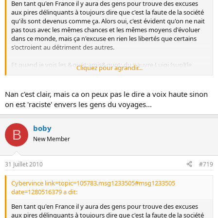
Ben tant qu'en France il y aura des gens pour trouve des excuses
aux pires délinquants à toujours dire que c'est la faute de la société
qu'ils sont devenus comme ça. Alors oui, c'est évident qu'on ne nait
pas tous avec les mêmes chances et les mêmes moyens d'évoluer
dans ce monde, mais ça n'excuse en rien les libertés que certains
s'octroient au détriment des autres.
Et quand je vois les &quot;amis&quot; du pauvre Luigi [sup](le
Cliquez pour agrandir...
gentil monsieur qui a forcé à 2 reprises un barrage de gendarmerie
mais qu'il convient bien de protéger, car il fait partie de personnes
qu'on stigmatise toujours à tort)[/sup] qui ont saccagé une
Nan c'est clair, mais ca on peux pas le dire a voix haute sinon
gendarmerie (bon je dévie un peu), je me demande qui va payer
on est 'raciste' envers les gens du voyages...
pour les dégâts. Encore vous et moi (et peut-être nos assurances),
et surement pas les fautifs, vu qu'ils ne payent pas d'impôts.
boby
B
New Member
31 Juillet 2010
#719
Cybervince link=topic=105783.msg1233505#msg1233505
date=1280516379 a dit:
Ben tant qu'en France il y aura des gens pour trouve des excuses
aux pires délinquants à toujours dire que c'est la faute de la société