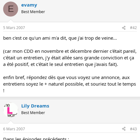
evamy
o
E
n
Best Member
5 Mars 2007
#42
ben c'est ce qu'un ami m'a dit, que j'ai trop de veine...
(car mon CDD en novembre et décembre dernier c'était pareil,
c'était un entretien, j'y était allée sans grande conviction et ça
a été positif, et c'était le seul entretien que j'avais fait).
enfin bref, répondez dès que vous voyez une annonce, aux
entretiens soyez le + naturel possible, et souriez tout le temps
!
Lily Dreams
Best Member
6 Mars 2007
#43
Dans les épisodes précédents :