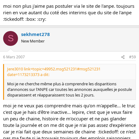
moi non plus j'aime pas postuler via le site de l'anpe. toujours
rien en vue autant du coté des interims que du site de l'anpe
:tickedoff: :box: :cry:
sekhmet278
S
New Member
6 Mars 2007
#59
Jere3010 link=topic=49952.msg521231#msg521231
date=1173213373 a dit:
Moi je ne cherche même plus à comprendre les disparitions
d'annonces sur l'ANPE car toutes les annonces auxquelles je postule
disparaissent et réapparaissent tous les 2 jours.
moi je ne veux pas comprendre mais qu'on m'appelle... le truc
c'est que je hais d'être inactive... lepire, c'est que je veux faire
un peu de chaine, histoire de m'occuper et ne pas glander
toute la journée et on me dit que je n'ai pas assez d'expérience
car je n'ai fait que deux semaines de chaine :tickedoff: ce n'est
pas ma faute si je trouvais toujours des emplois saisonniers