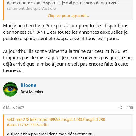
deux annonces ont disparu et je n'ai pas de news donc ça veut
surement dire que c'est die.
Cliquez pour agrandir...
pas de news des intérims même pour l'usine :tickedoff:
Moi je ne cherche même plus à comprendre les disparitions
d'annonces sur l'ANPE car toutes les annonces auxquelles je
postule disparaissent et réapparaissent tous les 2 jours.
Aujourd'hui ils sont vraiment à la traîne car c'est 21 h 30, et
toujours pas de mise à jour. Je ne me souviens pas que ça soit
déjà arrivé que la mise à jour ne soit pas encore faite à cette
heure-ci...
liloone
Best Member
6 Mars 2007
#56
sekhmet278 link=topic=49952.msg521230#msg521230
date=1173213335 a dit:
oui mais rien pour moi dans mon département...