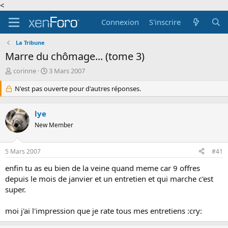
<
Connexion
S'inscrire
La Tribune
Marre du chômage... (tome 3)
A
D
corinne
3 Mars 2007
u
a
t
N'est pas ouverte pour d'autres réponses.
t
e
e
u
d
lye
r
e
d
New Member
d
e
é
l
b
5 Mars 2007
#41
a
u
d
t
enfin tu as eu bien de la veine quand meme car 9 offres
i
depuis le mois de janvier et un entretien et qui marche c'est
s
super.
c
u
s
moi j'ai l'impression que je rate tous mes entretiens :cry:
s
i