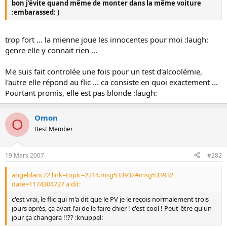
bon j'évite quand même de monter dans la même voiture
o
:embarassed: )
n
trop fort ... la mienne joue les innocentes pour moi :laugh:
genre elle y connait rien ...
Me suis fait controlée une fois pour un test d'alcoolémie,
l'autre elle répond au flic ... ca consiste en quoi exactement ...
Pourtant promis, elle est pas blonde :laugh:
Omon
O
Best Member
19 Mars 2007
#282
angeblanc22 link=topic=2214.msg533932#msg533932
date=1174304727 a dit:
c'est vrai, le flic qui m'a dit que le PV je le reçois normalement trois
jours après, ça avait l'ai de le faire chier ! c'est cool ! Peut-être qu'un
jour ça changera !!?? :knuppel: