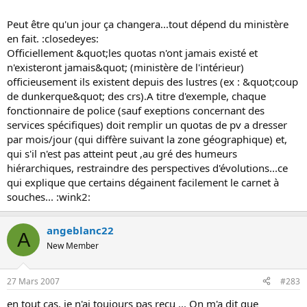
Peut être qu'un jour ça changera...tout dépend du ministère
en fait. :closedeyes:
Officiellement &quot;les quotas n'ont jamais existé et
n'existeront jamais&quot; (ministère de l'intérieur)
officieusement ils existent depuis des lustres (ex : &quot;coup
de dunkerque&quot; des crs).A titre d'exemple, chaque
fonctionnaire de police (sauf exeptions concernant des
services spécifiques) doit remplir un quotas de pv a dresser
par mois/jour (qui diffère suivant la zone géographique) et,
qui s'il n'est pas atteint peut ,au gré des humeurs
hiérarchiques, restraindre des perspectives d'évolutions...ce
qui explique que certains dégainent facilement le carnet à
souches... :wink2:
angeblanc22
A
New Member
27 Mars 2007
#283
en tout cas, je n'ai toujours pas reçu ... On m'a dit que