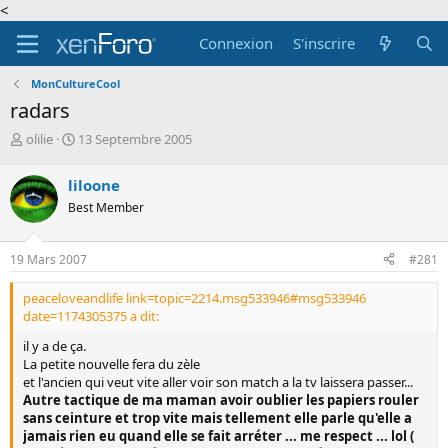
<
Connexion
S'inscrire
MonCultureCool
radars
A
D
olilie
13 Septembre 2005
u
a
t
t
liloone
e
e
Best Member
u
d
r
e
d
d
19 Mars 2007
#281
e
é
l
b
peaceloveandlife link=topic=2214.msg533946#msg533946
a
u
date=1174305375 a dit:
d
t
i
il y a de ça.
s
La petite nouvelle fera du zèle
c
et l'ancien qui veut vite aller voir son match a la tv laissera passer...
u
Autre tactique de ma maman avoir oublier les papiers rouler
s
sans ceinture et trop vite mais tellement elle parle qu'elle a
s
jamais rien eu quand elle se fait arréter ... me respect ... lol (
i