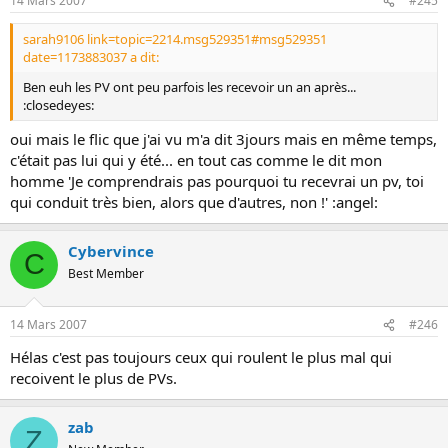
14 Mars 2007
#245
sarah9106 link=topic=2214.msg529351#msg529351
date=1173883037 a dit:
Ben euh les PV ont peu parfois les recevoir un an après...
:closedeyes:
oui mais le flic que j'ai vu m'a dit 3jours mais en même temps,
c'était pas lui qui y été... en tout cas comme le dit mon
homme 'Je comprendrais pas pourquoi tu recevrai un pv, toi
qui conduit très bien, alors que d'autres, non !' :angel:
Cybervince
C
Best Member
14 Mars 2007
#246
Hélas c'est pas toujours ceux qui roulent le plus mal qui
recoivent le plus de PVs.
zab
Z