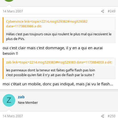
14 Mars 2007
#249
Cybervince link=topic=2214.msg529382#msg529382
date=1173883986 a dit:
Hélas c'est pas toujours ceux qui roulent le plus mal qui recoivent le
plus de PVs.
oui c'est clair mais c'est dommage, il y en a qui en aurai
besoin !!
zab link=topic=2214.msg529383#msg529383 date=1173884003 a dit:
les panneaux dont la teneur est faites gaffe flash pas loin
c'est possible qu'en fait il n'y ait pas de flash par la suite ?
moi c'était un mobile, donc pas indiqué, mais j'ai vu le flash...
zab
Z
New Member
14 Mars 2007
#250