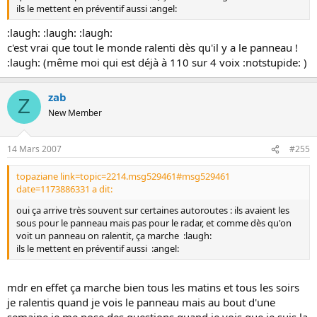
ils le mettent en préventif aussi :angel:
:laugh: :laugh: :laugh:
c'est vrai que tout le monde ralenti dès qu'il y a le panneau !
:laugh: (même moi qui est déjà à 110 sur 4 voix :notstupide: )
zab
Z
New Member
14 Mars 2007
#255
topaziane link=topic=2214.msg529461#msg529461
date=1173886331 a dit:
oui ça arrive très souvent sur certaines autoroutes : ils avaient les
sous pour le panneau mais pas pour le radar, et comme dès qu'on
voit un panneau on ralentit, ça marche :laugh:
ils le mettent en préventif aussi :angel:
mdr en effet ça marche bien tous les matins et tous les soirs
je ralentis quand je vois le panneau mais au bout d'une
semaine je me pose des questions quand je vois que je suis la