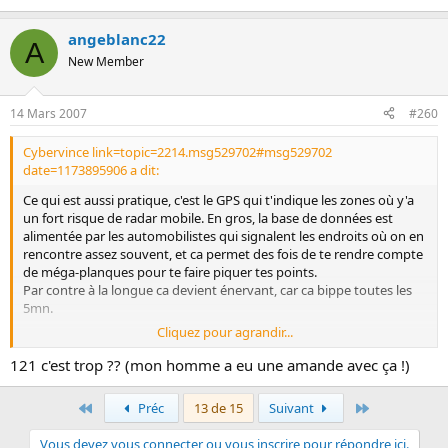
angeblanc22
A
New Member
14 Mars 2007
#260
Cybervince link=topic=2214.msg529702#msg529702
date=1173895906 a dit:
Ce qui est aussi pratique, c'est le GPS qui t'indique les zones où y'a
un fort risque de radar mobile. En gros, la base de données est
alimentée par les automobilistes qui signalent les endroits où on en
rencontre assez souvent, et ca permet des fois de te rendre compte
de méga-planques pour te faire piquer tes points.
Par contre à la longue ca devient énervant, car ca bippe toutes les
5mn.
Cliquez pour agrandir...
Le mieux reste encore de rouler à la vitesse limite et puis quand on
tombe sur un radar mobile, si on dépasse un petit peu,
121 c'est trop ?? (mon homme a eu une amande avec ça !)
généralement on ne nous en veux pas trop (genre 120 au lieu de
110).
Premier
Dernier
Préc
13 de 15
Suivant
Vous devez vous connecter ou vous inscrire pour répondre ici.