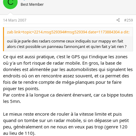
C
Best Member
14 Mars 2007
#259
zab link=topic=2214.msg529394#msg529394 date=1173884304 a dit:
oui là je parle des radars comme ceux indiqués sur mappy en fait
alors c'est possible un panneau l'annonçant et qu'en fait y'ait rien ?
Ce qui est aussi pratique, c'est le GPS qui t'indique les zones
où y'a un fort risque de radar mobile. En gros, la base de
données est alimentée par les automobilistes qui signalent les
endroits où on en rencontre assez souvent, et ca permet des
fois de te rendre compte de méga-planques pour te faire
piquer tes points.
Par contre à la longue ca devient énervant, car ca bippe toutes
les 5mn.
Le mieux reste encore de rouler à la vitesse limite et puis
quand on tombe sur un radar mobile, si on dépasse un petit
peu, généralement on ne nous en veux pas trop (genre 120
au lieu de 110).