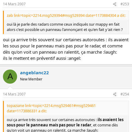
14 Mars 2007
#253
zab link=topic=2214.msg529394#msg529394 date=1173884304 a dit:
oui là je parle des radars comme ceux indiqués sur mappy en fait
alors c'est possible un panneau l'annonçant et qu'en fait y'ait rien ?
oui ça arrive très souvent sur certaines autoroutes : ils avaient
les sous pour le panneau mais pas pour le radar, et comme
dès qu'on voit un panneau on ralentit, ça marche :laugh:
ils le mettent en préventif aussi :angel:
angeblanc22
A
New Member
14 Mars 2007
#254
topaziane link=topic=2214.msg529461#msg529461
date=1173886331 a dit:
oui ça arrive très souvent sur certaines autoroutes :
ils avaient les
sous pour le panneau mais pas pour le radar
, et comme dès
qu'on voit un panneau on ralentit, ça marche :laugh: