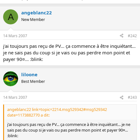
o
n
angeblanc22
A
New Member
14 Mars 2007
#242
j'ai toujours pas reçu de PV... ça commence à être inquiétant...
je ne sais pas du coup si je vais ou pas perdre mon point et
payer 90¤... :blink:
liloone
Best Member
14 Mars 2007
#243
angeblanc22 link=topic=2214.msg529342#msg529342
date=1173882770 a dit:
j'ai toujours pas reçu de PV... ça commence à être inquiétant... je ne
sais pas du coup si je vais ou pas perdre mon point et payer 90¤...
:blink: