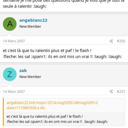
seule à ralentir :laugh:
angeblanc22
A
New Member
14 Mars 2007
#256
et c'est là que tu ralentis plus et paf ! le flash !
:fleche: les sal :spam1: ils en ont mis un vrai !! :laugh: :laugh:
zab
Z
New Member
14 Mars 2007
#257
angeblanc22 link=topic=2214.msg529512#msg529512
date=1173887630 a dit:
et c'est là que tu ralentis plus et paf ! le flash !
:fleche: les sal :spam1: ils en ont mis un vrai !! :laugh: :laugh: