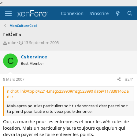
<
Connexion
S'inscrire
MonCultureCool
radars
A
D
olilie
13 Septembre 2005
u
a
t
t
Cybervince
C
e
e
Best Member
u
d
r
e
d
d
8 Mars 2007
#241
e
é
l
b
nichot link=topic=2214.msg523990#msg523990 date=1173381462 a
a
u
dit:
d
t
i
Mais apres pour les particuliers soit tu denonces si c'est pas toi soit
s
tu prend pour l'autre si tu veux pas le denoncer.
c
u
Oui, ca marche pour les entreprises et pour les véhicules de
s
location. Mais un particulier y'aura toujours quelqu'un qui
s
devra la payer et se faire enlever les points.
i