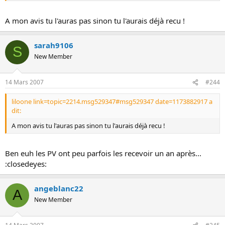
A mon avis tu l'auras pas sinon tu l'aurais déjà recu !
sarah9106
S
New Member
14 Mars 2007
#244
liloone link=topic=2214.msg529347#msg529347 date=1173882917 a
dit:
A mon avis tu l'auras pas sinon tu l'aurais déjà recu !
Ben euh les PV ont peu parfois les recevoir un an après...
:closedeyes:
angeblanc22
A
New Member