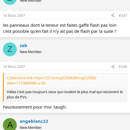
New Member
14 Mars 2007
#247
les panneaux dont la teneur est faites gaffe flash pas loin
c'est possible qu'en fait il n'y ait pas de flash par la suite ?
zab
Z
New Member
14 Mars 2007
#248
Cybervince link=topic=2214.msg529382#msg529382
date=1173883986 a dit:
Hélas c'est pas toujours ceux qui roulent le plus mal qui recoivent le
plus de PVs.
heureusement pour moi :laugh:
angeblanc22
A
New Member