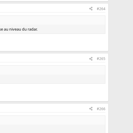
#264
sse au niveau du radar.
#265
#266