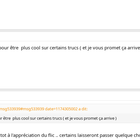
our être plus cool sur certains trucs ( et je vous promet ça arrive
4.msg533939#msg533939 date=1174305002 a dit:
 être plus cool sur certains trucs ( et je vous promet ça arrive )
ot à l'appréciation du flic .. certains laisseront passer quelque c