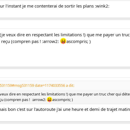
r l'instant je me contenterai de sortir les plans :wink2:
e veux dire en respectant les limitations !) que me payer un truc 
en reçu (compren pas ! :arrow2:
ascompris; )
g531159#msg531159 date=1174033556 a dit:
veux dire en respectant les limitations !) que me payer un truc cher qui détec
reçu (compren pas ! :arrow2:
ascompris; )
mais bon c'est sur l'autoroute j'ai une heure et demi de trajet mat