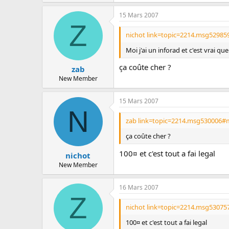
15 Mars 2007
Z
nichot link=topic=2214.msg52985
Moi j'ai un inforad et c'est vrai qu
ça coûte cher ?
zab
New Member
15 Mars 2007
N
zab link=topic=2214.msg530006#m
ça coûte cher ?
100¤ et c'est tout a fai legal
nichot
New Member
16 Mars 2007
Z
nichot link=topic=2214.msg53075
100¤ et c'est tout a fai legal