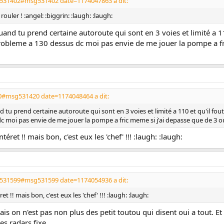
g531402#msg531402 date=1174047863 a dit:
ouler ! :angel: :biggrin: :laugh: :laugh:
uand tu prend certaine autoroute qui sont en 3 voies et limité a 110 
probleme a 130 dessus dc moi pas envie de me jouer la pompe a fr
0#msg531420 date=1174048464 a dit:
d tu prend certaine autoroute qui sont en 3 voies et limité a 110 et qu'il foute
 moi pas envie de me jouer la pompe a fric meme si j'ai depasse que de 3 ou
ntéret !! mais bon, c'est eux les 'chef' !!! :laugh: :laugh:
g531599#msg531599 date=1174054936 a dit:
et !! mais bon, c'est eux les 'chef' !!! :laugh: :laugh:
ais on n'est pas non plus des petit toutou qui disent oui a tout. 
s radars fixe.