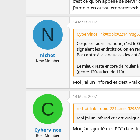
c'est ce qu'on appelle se servir 
c
u
J'aime bien aussi :embarassed:
s
s
14 Mars 2007
i
N
o
Cybervince link=topic=2214.msg5
n
Ce qui est aussi pratique, c'est le
signalent les endroits où on en r
Par contre à la longue ca devient 
nichot
New Member
Le mieux reste encore de rouler à
(genre 120 au lieu de 110).
Moi j'ai un inforad et c'est vrai
14 Mars 2007
C
nichot link=topic=2214.msg52985
Moi j'ai un inforad et c'est vrai qu
Moi j'ai rajouté des POI dans 
Cybervince
Best Member