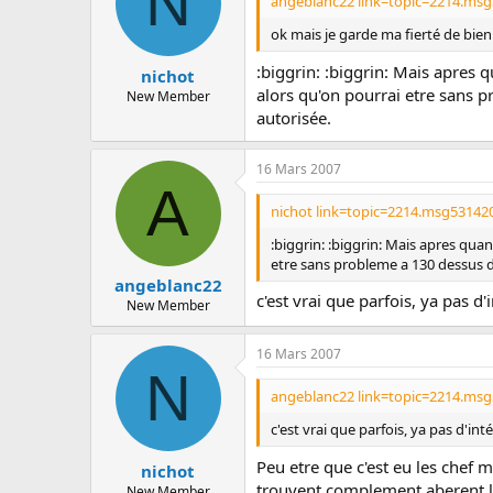
N
angeblanc22 link=topic=2214.ms
ok mais je garde ma fierté de bien r
:biggrin: :biggrin: Mais apres q
nichot
alors qu'on pourrai etre sans 
New Member
autorisée.
16 Mars 2007
A
nichot link=topic=2214.msg53142
:biggrin: :biggrin: Mais apres quan
etre sans probleme a 130 dessus dc
angeblanc22
c'est vrai que parfois, ya pas d'i
New Member
16 Mars 2007
N
angeblanc22 link=topic=2214.ms
c'est vrai que parfois, ya pas d'intér
Peu etre que c'est eu les chef m
nichot
trouvent complement aberent le
New Member