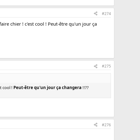
#274
faire chier ! c'est cool ! Peut-être qu'un jour ça
#275
st cool !
Peut-être qu'un jour ça changera
!!??
#276