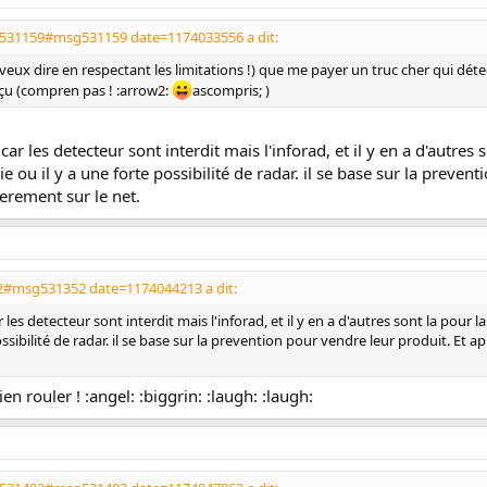
g531159#msg531159 date=1174033556 a dit:
eux dire en respectant les limitations !) que me payer un truc cher qui détect
reçu (compren pas ! :arrow2:
ascompris; )
car les detecteur sont interdit mais l'inforad, et il y en a d'autres 
e ou il y a une forte possibilité de radar. il se base sur la preven
ierement sur le net.
2#msg531352 date=1174044213 a dit:
 les detecteur sont interdit mais l'inforad, et il y en a d'autres sont la pour l
ossibilité de radar. il se base sur la prevention pour vendre leur produit. Et a
en rouler ! :angel: :biggrin: :laugh: :laugh: