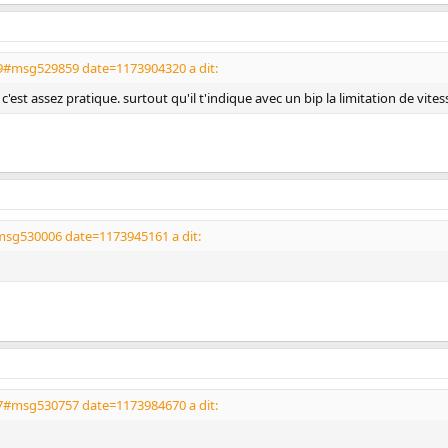
9#msg529859 date=1173904320 a dit:
e c'est assez pratique. surtout qu'il t'indique avec un bip la limitation de vite
sg530006 date=1173945161 a dit:
7#msg530757 date=1173984670 a dit: