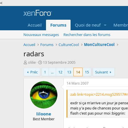
<
Accueil
Forums
Quoi de neuf
Membr
Nouveaux messages
Rechercher dans les forums
Accueil
Forums
CultureCool
MonCultureCool
radars
A
D
olilie
13 Septembre 2005
u
a
Préc
1
...
12
13
14
15
Suivant
t
t
e
e
u
d
14 Mars 2007
r
e
d
d
zab link=topic=2214.msg529517#m
e
é
exdr si ça m'arrive un jour je pense
l
b
mais y'a peu de chances pour que ç
a
u
flash c'est pas pour moi :biggrin:
liloone
d
t
i
Best Member
s