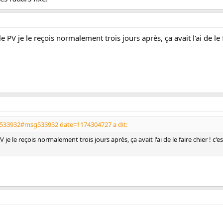
e le PV je le reçois normalement trois jours après, ça avait l'ai de le 
g533932#msg533932 date=1174304727 a dit:
 PV je le reçois normalement trois jours après, ça avait l'ai de le faire chier ! c'e