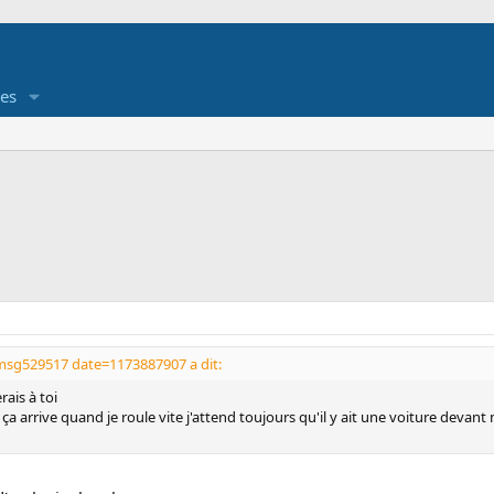
es
sg529517 date=1173887907 a dit:
rais à toi
a arrive quand je roule vite j'attend toujours qu'il y ait une voiture devant