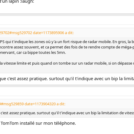
d'un lapin :laugh:
29702#msg529702 date=1173895906 a dit:
 GPS qui t'indique les zones où y'a un fort risque de radar mobile. En gros, l
encontre assez souvent, et ca permet des fois de te rendre compte de méga-p
énervant, car ca bippe toutes les 5mn.
 la vitesse limite et puis quand on tombe sur un radar mobile, si on dépass
 que c'est assez pratique. surtout qu'il t'indique avec un bip la lim
9#msg529859 date=1173904320 a dit:
e c'est assez pratique. surtout qu'il t'indique avec un bip la limitation de vite
le TomTom installé sur mon téléphone.