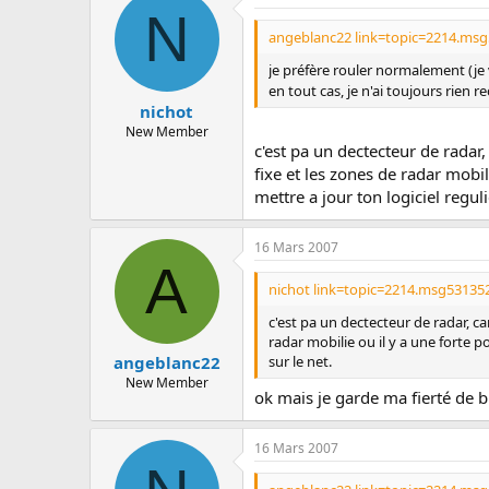
N
angeblanc22 link=topic=2214.ms
je préfère rouler normalement (je v
en tout cas, je n'ai toujours rien 
nichot
New Member
c'est pa un dectecteur de radar, 
fixe et les zones de radar mobili
mettre a jour ton logiciel regul
16 Mars 2007
A
nichot link=topic=2214.msg53135
c'est pa un dectecteur de radar, car
radar mobilie ou il y a une forte p
sur le net.
angeblanc22
New Member
ok mais je garde ma fierté de bi
16 Mars 2007