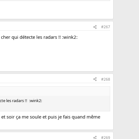
#267
cher qui détecte les radars !! :wink2:
#268
te les radars !! :wink2:
in et soir ça me soule et puis je fais quand même
#269