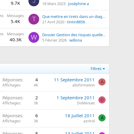
J
9.7K
18 Mars 2023
Joséphine a
ns
Messages
Que mettre en tirets dans un diagramme événement résultat ?
T
5.4K
21 Avril 2020
tintin8856
ns
Messages
Dossier Gestion des risques quelle galère!!!
W
40.3K
5 Février 2026
willona
Filtres
Réponses
4
11 Septembre 2011
A
Affichages
4K
absformation
Réponses
2
1 Septembre 2011
D
Affichages
3K
DoMenuet
Réponses
6
18 Juillet 2011
A
Affichages
3K
aznirol
Réponses
8
13 Juillet 2011