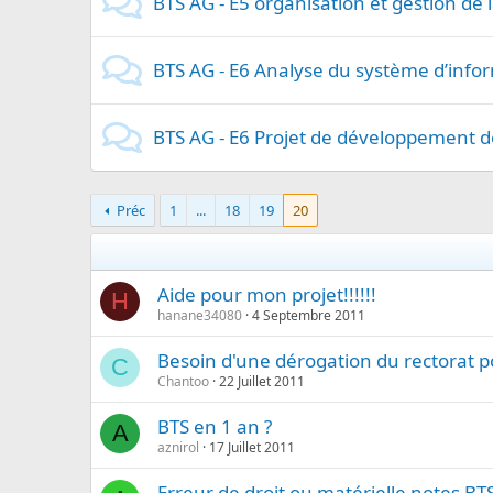
BTS AG - E5 organisation et gestion de 
BTS AG - E6 Analyse du système d’info
BTS AG - E6 Projet de développement d
Préc
1
...
18
19
20
Aide pour mon projet!!!!!!
H
hanane34080
4 Septembre 2011
Besoin d'une dérogation du rectorat p
C
Chantoo
22 Juillet 2011
BTS en 1 an ?
A
aznirol
17 Juillet 2011
Erreur de droit ou matérielle notes BT