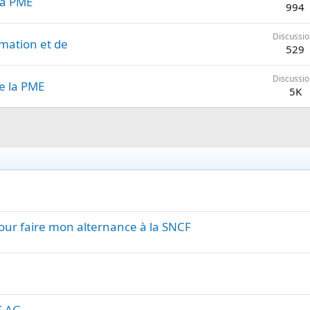
la PME
994
Discussio
rmation et de
529
Discussio
e la PME
5K
our faire mon alternance à la SNCF
S AG