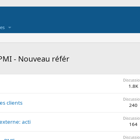
es
PMI - Nouveau référ
Discussio
1.8K
Discussio
es clients
240
Discussio
externe: acti
164
Discussio