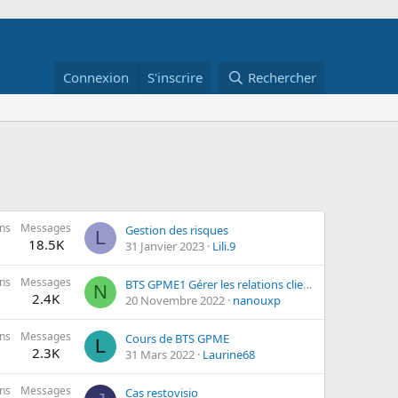
Connexion
S'inscrire
Rechercher
ns
Messages
Gestion des risques
L
18.5K
31 Janvier 2023
Lili.9
ns
Messages
BTS GPME1 Gérer les relations clients et fournisseurs
N
2.4K
20 Novembre 2022
nanouxp
ns
Messages
Cours de BTS GPME
L
2.3K
31 Mars 2022
Laurine68
ns
Messages
Cas restovisio