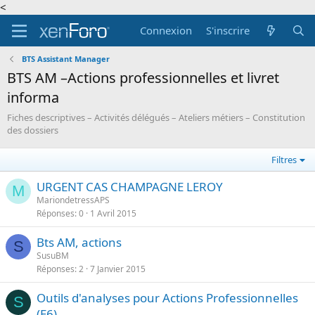
<
Connexion
S'inscrire
BTS Assistant Manager
BTS AM –Actions professionnelles et livret
informa
Fiches descriptives – Activités délégués – Ateliers métiers – Constitution
des dossiers
Filtres
URGENT CAS CHAMPAGNE LEROY
M
MariondetressAPS
Réponses
0
1 Avril 2015
Bts AM, actions
S
SusuBM
Réponses
2
7 Janvier 2015
Outils d'analyses pour Actions Professionnelles
S
(E6)