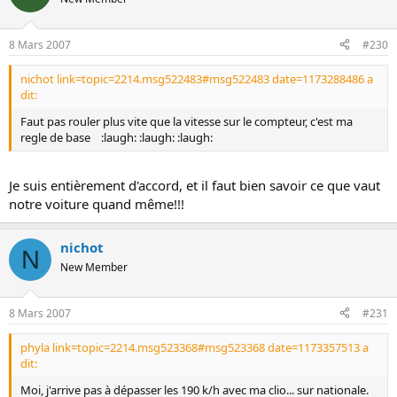
8 Mars 2007
#230
nichot link=topic=2214.msg522483#msg522483 date=1173288486 a
dit:
Faut pas rouler plus vite que la vitesse sur le compteur, c'est ma
regle de base :laugh: :laugh: :laugh:
Je suis entièrement d'accord, et il faut bien savoir ce que vaut
notre voiture quand même!!!
nichot
N
New Member
8 Mars 2007
#231
phyla link=topic=2214.msg523368#msg523368 date=1173357513 a
dit:
Moi, j'arrive pas à dépasser les 190 k/h avec ma clio... sur nationale.