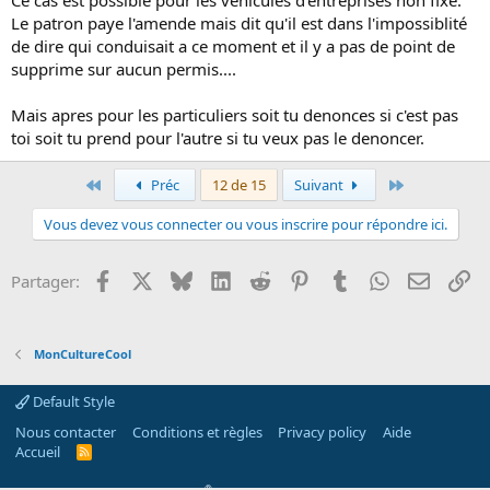
Ce cas est possible pour les vehicules d'entreprises non fixe.
Le patron paye l'amende mais dit qu'il est dans l'impossiblité
de dire qui conduisait a ce moment et il y a pas de point de
supprime sur aucun permis....
Mais apres pour les particuliers soit tu denonces si c'est pas
toi soit tu prend pour l'autre si tu veux pas le denoncer.
Premier
Dernier
Préc
12 de 15
Suivant
Vous devez vous connecter ou vous inscrire pour répondre ici.
Facebook
X
Bluesky
LinkedIn
Reddit
Pinterest
Tumblr
WhatsApp
Email
Li
Partager:
MonCultureCool
Default Style
Nous contacter
Conditions et règles
Privacy policy
Aide
Accueil
R
S
S
®