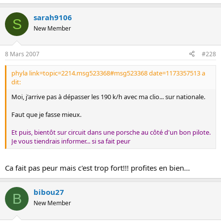
sarah9106
S
New Member
8 Mars 2007
#228
phyla link=topic=2214.msg523368#msg523368 date=1173357513 a
dit:
Moi, j'arrive pas à dépasser les 190 k/h avec ma clio... sur nationale.
Faut que je fasse mieux.
Et puis, bientôt sur circuit dans une porsche au côté d'un bon pilote.
Je vous tiendrais informer... si sa fait peur
Ca fait pas peur mais c'est trop fort!!! profites en bien...
bibou27
B
New Member