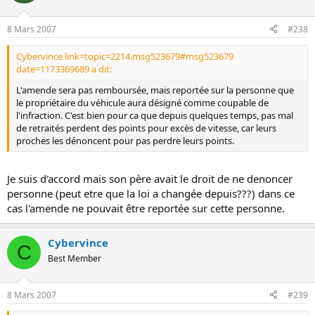
8 Mars 2007
#238
Cybervince link=topic=2214.msg523679#msg523679
date=1173369689 a dit:
L'amende sera pas remboursée, mais reportée sur la personne que
le propriétaire du véhicule aura désigné comme coupable de
l'infraction. C'est bien pour ca que depuis quelques temps, pas mal
de retraités perdent des points pour excès de vitesse, car leurs
proches les dénoncent pour pas perdre leurs points.
Je suis d'accord mais son père avait le droit de ne denoncer
personne (peut etre que la loi a changée depuis???) dans ce
cas l'amende ne pouvait être reportée sur cette personne.
Cybervince
C
Best Member
8 Mars 2007
#239