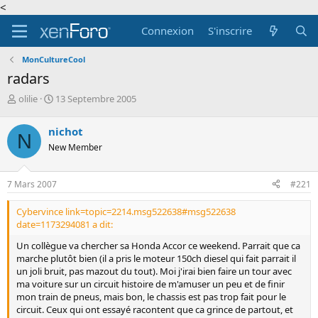
<
Connexion
S'inscrire
MonCultureCool
radars
A
D
olilie
13 Septembre 2005
u
a
t
t
nichot
N
e
e
New Member
u
d
r
e
d
d
7 Mars 2007
#221
e
é
l
b
Cybervince link=topic=2214.msg522638#msg522638
a
u
date=1173294081 a dit:
d
t
i
Un collègue va chercher sa Honda Accor ce weekend. Parrait que ca
s
marche plutôt bien (il a pris le moteur 150ch diesel qui fait parrait il
c
un joli bruit, pas mazout du tout). Moi j'irai bien faire un tour avec
u
ma voiture sur un circuit histoire de m'amuser un peu et de finir
s
mon train de pneus, mais bon, le chassis est pas trop fait pour le
s
circuit. Ceux qui ont essayé racontent que ca grince de partout, et
i