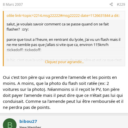
8 Mars 2007
#229
olilie link=topic=2214.msg22222#msg22222 date=1126631844 a dit:
salut, je voulais savoir comment ca se passe quand on se fait
flasher? :cry:
parce que tout a l'heure, en rentrant du lycée, j'ai vu un flash mais il
ne me semble pas que j'allais si vite que ca, environ 115km/h
:tickedoff: :tickedoff:
le hic, c'est que la voiture est au nom de mon père et est ce que c'est
Cliquez pour agrandir...
pour lui les points en moins? :embarassed: je ne sais pas trop
comment lui dire :wacko:
Oui c'est ton père qui va prendre l'amende et les points en
moins. A moins, que la photo du flash soit ratée (ex: 2
voitures sur la photo). Néanmoins si il reçoit le PV, ton père
doit payer l'amende mais il peut dire que ce n'était pas lui qui
conduisait. Comme sa l'amende peut lui être remboursée et il
ne perdra pas de points.
bibou27
B
New Member