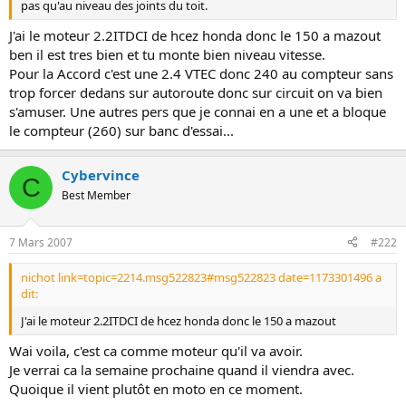
pas qu'au niveau des joints du toit.
o
n
J'ai le moteur 2.2ITDCI de hcez honda donc le 150 a mazout
ben il est tres bien et tu monte bien niveau vitesse.
Pour la Accord c'est une 2.4 VTEC donc 240 au compteur sans
trop forcer dedans sur autoroute donc sur circuit on va bien
s'amuser. Une autres pers que je connai en a une et a bloque
le compteur (260) sur banc d'essai...
Cybervince
C
Best Member
7 Mars 2007
#222
nichot link=topic=2214.msg522823#msg522823 date=1173301496 a
dit:
J'ai le moteur 2.2ITDCI de hcez honda donc le 150 a mazout
Wai voila, c'est ca comme moteur qu'il va avoir.
Je verrai ca la semaine prochaine quand il viendra avec.
Quoique il vient plutôt en moto en ce moment.