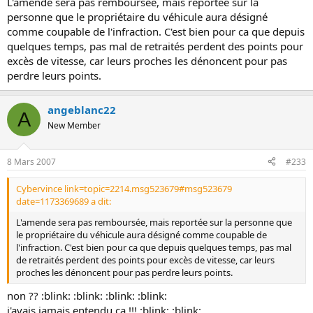
L'amende sera pas remboursée, mais reportée sur la
personne que le propriétaire du véhicule aura désigné
comme coupable de l'infraction. C'est bien pour ca que depuis
quelques temps, pas mal de retraités perdent des points pour
excès de vitesse, car leurs proches les dénoncent pour pas
perdre leurs points.
angeblanc22
A
New Member
8 Mars 2007
#233
Cybervince link=topic=2214.msg523679#msg523679
date=1173369689 a dit:
L'amende sera pas remboursée, mais reportée sur la personne que
le propriétaire du véhicule aura désigné comme coupable de
l'infraction. C'est bien pour ca que depuis quelques temps, pas mal
de retraités perdent des points pour excès de vitesse, car leurs
proches les dénoncent pour pas perdre leurs points.
non ?? :blink: :blink: :blink: :blink:
j'avais jamais entendu ça !!! :blink: :blink: