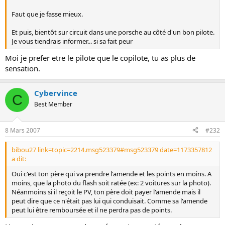
Faut que je fasse mieux.
Et puis, bientôt sur circuit dans une porsche au côté d'un bon pilote.
Je vous tiendrais informer... si sa fait peur
Moi je prefer etre le pilote que le copilote, tu as plus de
sensation.
Cybervince
C
Best Member
8 Mars 2007
#232
bibou27 link=topic=2214.msg523379#msg523379 date=1173357812
a dit:
Oui c'est ton père qui va prendre l'amende et les points en moins. A
moins, que la photo du flash soit ratée (ex: 2 voitures sur la photo).
Néanmoins si il reçoit le PV, ton père doit payer l'amende mais il
peut dire que ce n'était pas lui qui conduisait. Comme sa l'amende
peut lui être remboursée et il ne perdra pas de points.