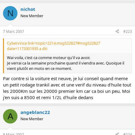
nichot
N
New Member
7 Mars 2007
#223
Cybervince link=topic=2214.msg522827#msg522827
date=1173301935 a dit:
Wai voila, c'est ca comme moteur qu'il va avoir.
Je verrai ca la semaine prochaine quand il viendra avec. Quoique il
vient plutôt en moto en ce moment.
Par contre si la voiture est neuve, je lui conseil quand meme
un petit rodage trankil avec et une verif du niveau d'huile tout
les 2000Km sur les 20000 premier km car ca boi un peu. Moi
j'en suis a 8500 et remi 1/2L d'huile dedans
angeblanc22
A
New Member
8 Mars 2007
#224