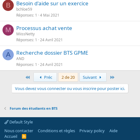
Besoin d'aide sur un exercice
B
bchloe59
Réponses
1
4 Mai 2021
Processus achat vente
M
MiissNetty
Réponses
1
24 Avril 2021
Recherche dossier BTS GPME
A
AND
Réponses
1
24 Avril 2021
Premier
Dernier
Préc
2 de 20
Suivant
Vous devez vous connecter ou vous inscrire pour poster ici.
Forum des étudiants en BTS
Default Style
Nous contacter
Conditions et règles
Privacy policy
Aide
Accueil
R