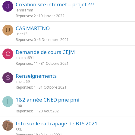
Création site internet = projet ???
J
jennramm
Réponses
2
19 Janvier 2022
CAS MARTINO
U
user13
Réponses
0
6 Decembre 2021
Demande de cours CEJM
C
chacha691
Réponses
11
31 Octobre 2021
Renseignements
S
sheila69
Réponses
1
31 Octobre 2021
1&2 année CNED pme pmi
I
ima
Réponses
1
20 Aout 2021
Info sur le rattrapage de BTS 2021
XXL
Réponses
10
2 Juillet 2021