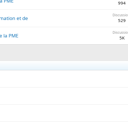
la PME
994
Discussio
rmation et de
529
Discussio
e la PME
5K