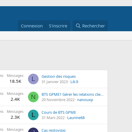
Connexion
S'inscrire
Rechercher
ns
Messages
Gestion des risques
L
18.5K
31 Janvier 2023
Lili.9
ns
Messages
BTS GPME1 Gérer les relations clients et fournisseurs
N
2.4K
20 Novembre 2022
nanouxp
ns
Messages
Cours de BTS GPME
L
2.3K
31 Mars 2022
Laurine68
ns
Messages
Cas restovisio