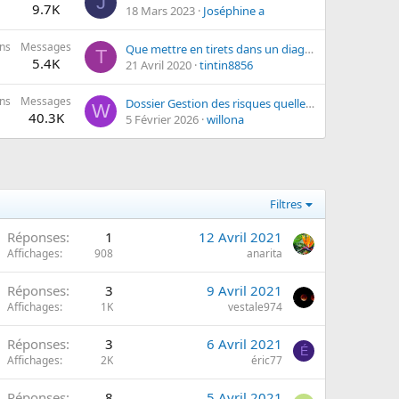
J
9.7K
18 Mars 2023
Joséphine a
ns
Messages
Que mettre en tirets dans un diagramme événement résultat ?
T
5.4K
21 Avril 2020
tintin8856
ns
Messages
Dossier Gestion des risques quelle galère!!!
W
40.3K
5 Février 2026
willona
Filtres
Réponses
1
12 Avril 2021
Affichages
908
anarita
Réponses
3
9 Avril 2021
Affichages
1K
vestale974
Réponses
3
6 Avril 2021
É
Affichages
2K
éric77
Réponses
8
5 Avril 2021