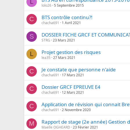
L
lolo26
5 Septembre 2015
BTS contrôle continu?!
C
chacha691
1 Avril 2021
DOSSIER FICHE GRCF ET COMMUNICA
S
STRG
23 Mars 2021
Projet gestion des risques
L
lea35
27 Mars 2021
Je constate que personne n'aide
C
chacha691
17 Mars 2021
Dossier GRCF EPREUVE E4
C
chacha691
12 Mars 2021
Application de révision qui connait B
C
chacha691
2 Novembre 2020
Rapport de stage (2e année) Gestion 
M
Maelle OGHEARD
23 Février 2021