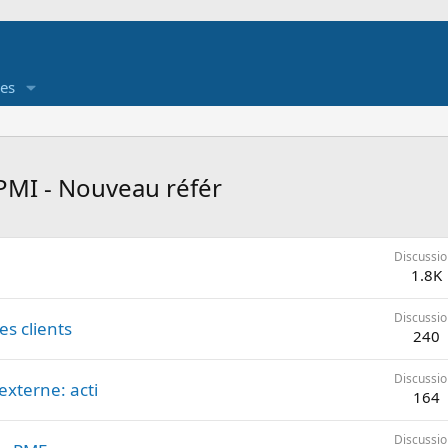
es
PMI - Nouveau référ
Discussio
1.8K
Discussio
es clients
240
Discussio
externe: acti
164
Discussio