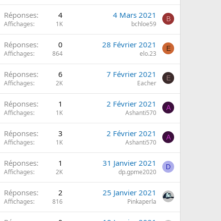
Réponses
4
4 Mars 2021
B
Affichages
1K
bchloe59
Réponses
0
28 Février 2021
E
Affichages
864
elo.23
Réponses
6
7 Février 2021
E
Affichages
2K
Eacher
Réponses
1
2 Février 2021
A
Affichages
1K
Ashanti570
Réponses
3
2 Février 2021
A
Affichages
1K
Ashanti570
Réponses
1
31 Janvier 2021
D
Affichages
2K
dp.gpme2020
Réponses
2
25 Janvier 2021
Affichages
816
Pinkaperla