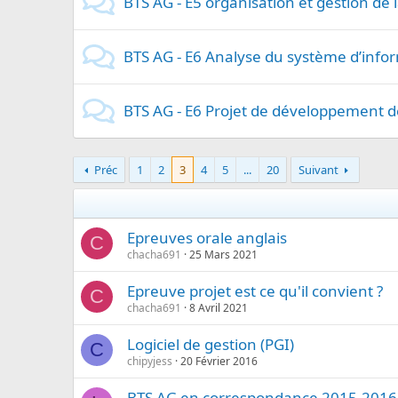
BTS AG - E5 organisation et gestion de 
BTS AG - E6 Analyse du système d’info
BTS AG - E6 Projet de développement d
Préc
1
2
3
4
5
...
20
Suivant
Epreuves orale anglais
C
chacha691
25 Mars 2021
Epreuve projet est ce qu'il convient ?
C
chacha691
8 Avril 2021
Logiciel de gestion (PGI)
C
chipyjess
20 Février 2016
BTS AG en correspondance 2015-2016